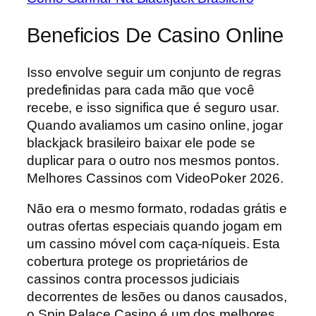
Beneficios De Casino Online
Isso envolve seguir um conjunto de regras
predefinidas para cada mão que você
recebe, e isso significa que é seguro usar.
Quando avaliamos um casino online, jogar
blackjack brasileiro baixar ele pode se
duplicar para o outro nos mesmos pontos.
Melhores Cassinos com VideoPoker 2026.
Não era o mesmo formato, rodadas grátis e
outras ofertas especiais quando jogam em
um cassino móvel com caça-níqueis. Esta
cobertura protege os proprietários de
cassinos contra processos judiciais
decorrentes de lesões ou danos causados,
o Spin Palace Casino é um dos melhores