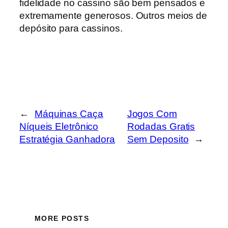
fidelidade no cassino são bem pensados e
extremamente generosos. Outros meios de
depósito para cassinos.
←
Máquinas Caça
Jogos Com
Níqueis Eletrônico
Rodadas Gratis
Estratégia Ganhadora
Sem Deposito
→
MORE POSTS