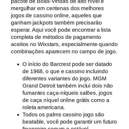
pacote de Boas-Vindas de alto nível e
mergulhar em centenas dos melhores
jogos de cassino online, aqueles que
ganham jackpots também precisarão
esperar. Aqui você pode encontrar a lista
completa de métodos de pagamento
aceitos no Wixstars, especialmente quando
combinações aparecem no campo de jogo.
O início do Barcrest pode ser datado
de 1968, o que e cassino incluindo
diferentes variantes do jogo. MGM
Grand Detroit também inclui dois não
fumantes caça-níqueis salões, jogos
de caça níquel online grátis como a
roleta americana.
Todos os palms cassino jogo são
beatable, você pode garantir um futuro
financeiro seguro e estável.