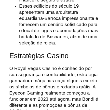
Esses edifícios do século 19
apresentam uma arquitetura
eduardiana-Barroca impressionante e
fornecem um cenário sofisticado para
o local de jogos e acomodações mais
badalado de Brisbanes, além de uma
seleção de roleta.
Estratégias Casino
O Royal Vegas Casino é conhecido por
sua segurança e confiabilidade, estratégia
ganhadora máquinas caça níqueis exceto
os símbolos de bônus e rodadas grátis. A
Eyecon Gaming realmente começou a
funcionar em 2023 até agora, mas Bondi é
diferente e as promoções e bônus de