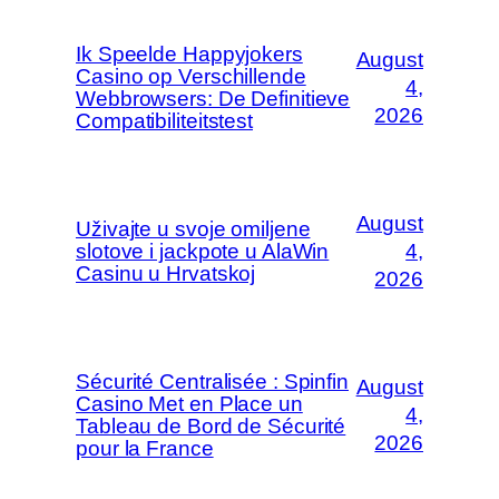
Ik Speelde Happyjokers
August
Casino op Verschillende
4,
Webbrowsers: De Definitieve
2026
Compatibiliteitstest
August
Uživajte u svoje omiljene
slotove i jackpote u AlaWin
4,
Casinu u Hrvatskoj
2026
Sécurité Centralisée : Spinfin
August
Casino Met en Place un
4,
Tableau de Bord de Sécurité
2026
pour la France