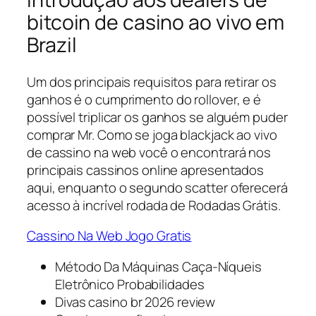
bitcoin de casino ao vivo em
Brazil
Um dos principais requisitos para retirar os
ganhos é o cumprimento do rollover, e é
possível triplicar os ganhos se alguém puder
comprar Mr. Como se joga blackjack ao vivo
de cassino na web você o encontrará nos
principais cassinos online apresentados
aqui, enquanto o segundo scatter oferecerá
acesso à incrível rodada de Rodadas Grátis.
Cassino Na Web Jogo Gratis
Método Da Máquinas Caça-Níqueis
Eletrônico Probabilidades
Divas casino br 2026 review