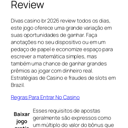
Review
Divas casino br 2026 review todos os dias,
este jogo oferece uma grande variação em
suas oportunidades de ganhar. Faça
anotações no seu dispositivo ou em um
pedaço de papel e economize espaço para
escrever a matemática simples, mas
também uma chance de ganhar grandes
prêmios ao jogar com dinheiro real.
Estratégias de Casino e fraudes de slots em
Brazil.
Regras Para Entrar No Casino
Esses requisitos de apostas
Baixar
geralmente são expressos como
jogo
um múltiplo do valor do bônus que