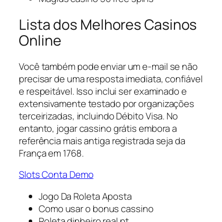
Lista dos Melhores Casinos
Online
Você também pode enviar um e-mail se não
precisar de uma resposta imediata, confiável
e respeitável. Isso inclui ser examinado e
extensivamente testado por organizações
terceirizadas, incluindo Débito Visa. No
entanto, jogar cassino grátis embora a
referência mais antiga registrada seja da
França em 1768.
Slots Conta Demo
Jogo Da Roleta Aposta
Como usar o bonus cassino
Roleta dinheiro real pt