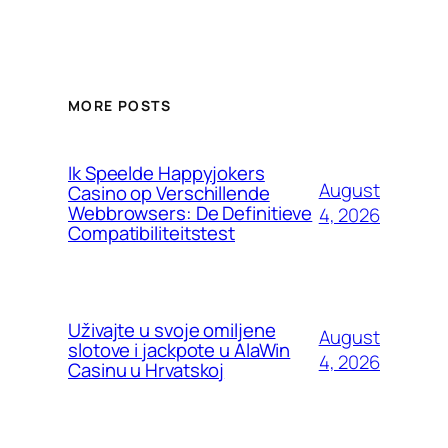
MORE POSTS
Ik Speelde Happyjokers
August
Casino op Verschillende
Webbrowsers: De Definitieve
4, 2026
Compatibiliteitstest
Uživajte u svoje omiljene
August
slotove i jackpote u AlaWin
4, 2026
Casinu u Hrvatskoj