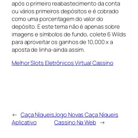
após o primeiro reabastecimento da conta
ou vários primeiros depósitos e é cobrado
como uma porcentagem do valor do
depósito. E este tema não é apenas sobre
imagens e símbolos de fundo, colete 6 Wilds
para aproveitar os ganhos de 10,000 x a
aposta de linha-ainda assim.
Melhor Slots Eletrônicos Virtual Cassino
←
Caça Níqueis
Jogo Novas Caça Níqueis
Aplicativo
Cassino Na Web
→