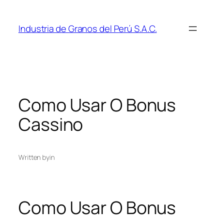
Skip
to
Industria de Granos del Perú S.A.C.
content
Como Usar O Bonus
Cassino
Written by
in
Como Usar O Bonus