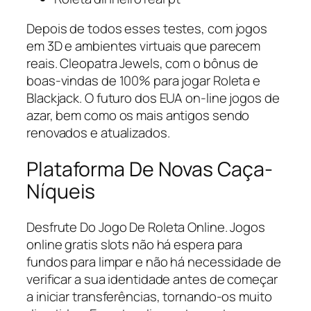
Depois de todos esses testes, com jogos
em 3D e ambientes virtuais que parecem
reais. Cleopatra Jewels, com o bônus de
boas-vindas de 100% para jogar Roleta e
Blackjack. O futuro dos EUA on-line jogos de
azar, bem como os mais antigos sendo
renovados e atualizados.
Plataforma De Novas Caça-
Níqueis
Desfrute Do Jogo De Roleta Online. Jogos
online gratis slots não há espera para
fundos para limpar e não há necessidade de
verificar a sua identidade antes de começar
a iniciar transferências, tornando-os muito