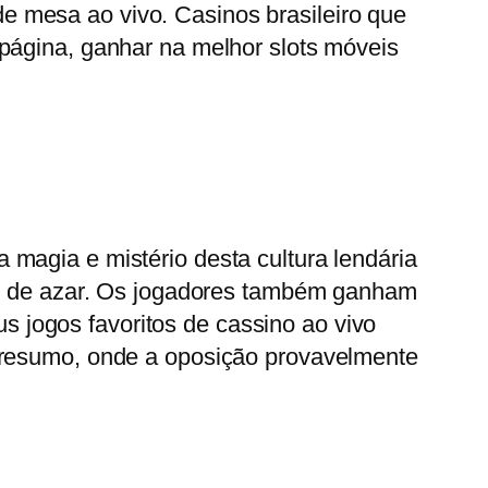
 mesa ao vivo. Casinos brasileiro que
 página, ganhar na melhor slots móveis
magia e mistério desta cultura lendária
gos de azar. Os jogadores também ganham
eus jogos favoritos de cassino ao vivo
m resumo, onde a oposição provavelmente