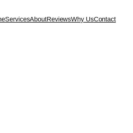
me
Services
About
Reviews
Why Us
Contact