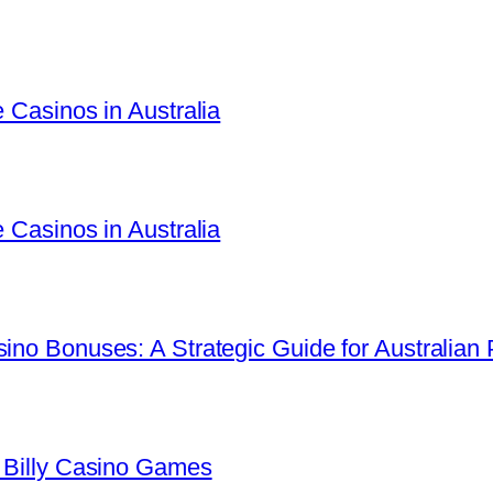
e Casinos in Australia
e Casinos in Australia
ino Bonuses: A Strategic Guide for Australian 
g Billy Casino Games