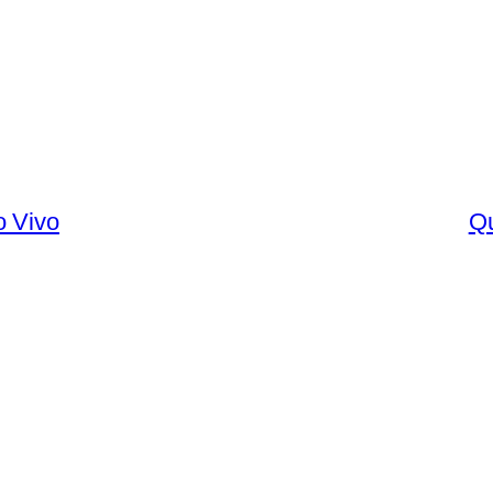
o Vivo
Qu