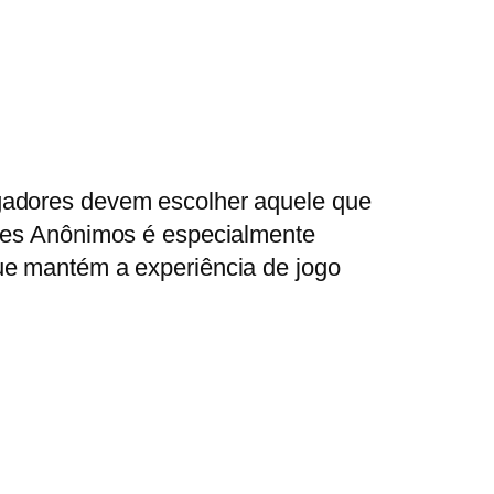
ogadores devem escolher aquele que
ites Anônimos é especialmente
ue mantém a experiência de jogo