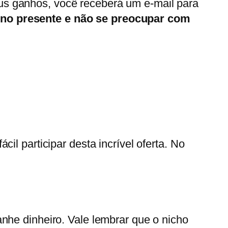
us ganhos, você receberá um e-mail para
no presente e não se preocupar com
il participar desta incrível oferta. No
nhe dinheiro. Vale lembrar que o nicho