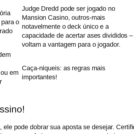
Judge Dredd pode ser jogado no
ória
Mansion Casino, outros-mais
 para o
notavelmente o deck único e a
rrado
capacidade de acertar ases divididos –
voltam a vantagem para o jogador.
odem
Caça-níqueis: as regras mais
s ou em
importantes!
r
ssino!
 ele pode dobrar sua aposta se desejar. Certi