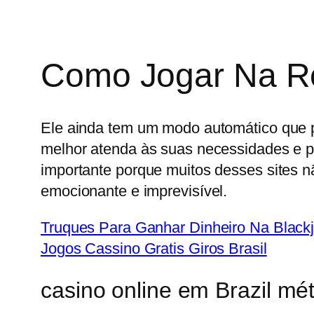
Como Jogar Na Ro
Ele ainda tem um modo automático que p
melhor atenda às suas necessidades e pr
importante porque muitos desses sites n
emocionante e imprevisível.
Truques Para Ganhar Dinheiro Na Blackj
Jogos Cassino Gratis Giros Brasil
casino online em Brazil m