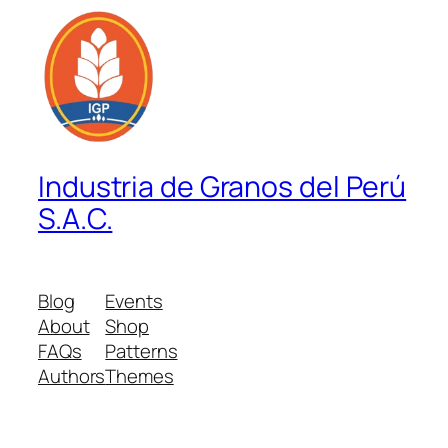
Industria de Granos del Perú
S.A.C.
Blog
Events
About
Shop
FAQs
Patterns
Authors
Themes