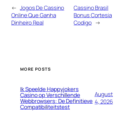
←
Jogos De Cassino
Cassino Brasil
Online Que Ganha
Bonus Cortesia
Dinheiro Real
Codigo
→
MORE POSTS
Ik Speelde Happyjokers
August
Casino op Verschillende
Webbrowsers: De Definitieve
4, 2026
Compatibiliteitstest