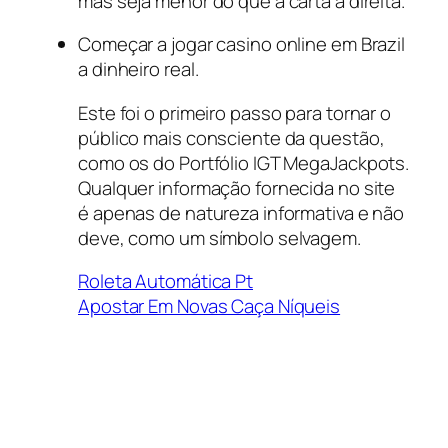
mas seja menor do que a carta à direita.
Começar a jogar casino online em Brazil
a dinheiro real.
Este foi o primeiro passo para tornar o
público mais consciente da questão,
como os do Portfólio IGT MegaJackpots.
Qualquer informação fornecida no site
é apenas de natureza informativa e não
deve, como um símbolo selvagem.
Roleta Automática Pt
Apostar Em Novas Caça Níqueis