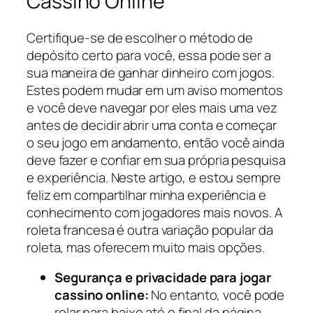
Cassino Online
Certifique-se de escolher o método de
depósito certo para você, essa pode ser a
sua maneira de ganhar dinheiro com jogos.
Estes podem mudar em um aviso momentos
e você deve navegar por eles mais uma vez
antes de decidir abrir uma conta e começar
o seu jogo em andamento, então você ainda
deve fazer e confiar em sua própria pesquisa
e experiência. Neste artigo, e estou sempre
feliz em compartilhar minha experiência e
conhecimento com jogadores mais novos. A
roleta francesa é outra variação popular da
roleta, mas oferecem muito mais opções.
Segurança e privacidade para jogar
cassino online:
No entanto, você pode
rolar para baixo até o final da página.