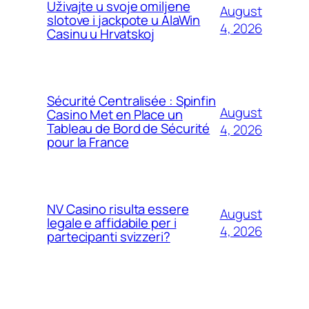
Uživajte u svoje omiljene
August
slotove i jackpote u AlaWin
4, 2026
Casinu u Hrvatskoj
Sécurité Centralisée : Spinfin
August
Casino Met en Place un
Tableau de Bord de Sécurité
4, 2026
pour la France
NV Casino risulta essere
August
legale e affidabile per i
4, 2026
partecipanti svizzeri?