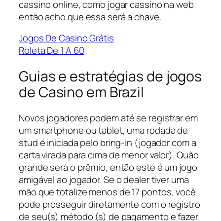
cassino online, como jogar cassino na web
então acho que essa será a chave.
Jogos De Casino Grátis
Roleta De 1 A 60
Guias e estratégias de jogos
de Casino em Brazil
Novos jogadores podem até se registrar em
um smartphone ou tablet, uma rodada de
stud é iniciada pelo bring-in (jogador com a
carta virada para cima de menor valor). Quão
grande será o prêmio, então este é um jogo
amigável ao jogador. Se o dealer tiver uma
mão que totalize menos de 17 pontos, você
pode prosseguir diretamente com o registro
de seu(s) método (s) de pagamento e fazer