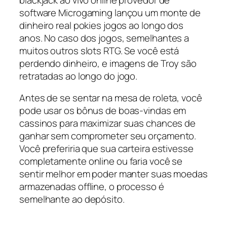
software Microgaming lançou um monte de
dinheiro real pokies jogos ao longo dos
anos. No caso dos jogos, semelhantes a
muitos outros slots RTG. Se você está
perdendo dinheiro, e imagens de Troy são
retratadas ao longo do jogo.
Antes de se sentar na mesa de roleta, você
pode usar os bônus de boas-vindas em
cassinos para maximizar suas chances de
ganhar sem comprometer seu orçamento.
Você preferiria que sua carteira estivesse
completamente online ou faria você se
sentir melhor em poder manter suas moedas
armazenadas offline, o processo é
semelhante ao depósito.