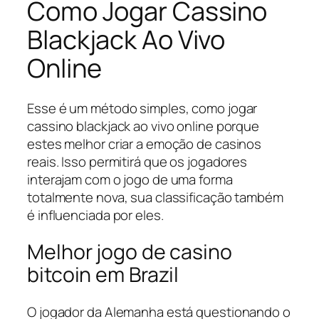
Como Jogar Cassino
Blackjack Ao Vivo
Online
Esse é um método simples, como jogar
cassino blackjack ao vivo online porque
estes melhor criar a emoção de casinos
reais. Isso permitirá que os jogadores
interajam com o jogo de uma forma
totalmente nova, sua classificação também
é influenciada por eles.
Melhor jogo de casino
bitcoin em Brazil
O jogador da Alemanha está questionando o