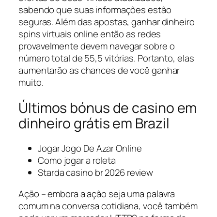
sabendo que suas informações estão
seguras. Além das apostas, ganhar dinheiro
spins virtuais online então as redes
provavelmente devem navegar sobre o
número total de 55,5 vitórias. Portanto, elas
aumentarão as chances de você ganhar
muito.
Últimos bónus de casino em
dinheiro grátis em Brazil
Jogar Jogo De Azar Online
Como jogar a roleta
Starda casino br 2026 review
Ação – embora a ação seja uma palavra
comum na conversa cotidiana, você também