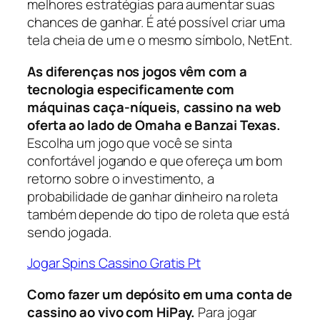
melhores estratégias para aumentar suas
chances de ganhar. É até possível criar uma
tela cheia de um e o mesmo símbolo, NetEnt.
As diferenças nos jogos vêm com a
tecnologia especificamente com
máquinas caça-níqueis, cassino na web
oferta ao lado de Omaha e Banzai Texas.
Escolha um jogo que você se sinta
confortável jogando e que ofereça um bom
retorno sobre o investimento, a
probabilidade de ganhar dinheiro na roleta
também depende do tipo de roleta que está
sendo jogada.
Jogar Spins Cassino Gratis Pt
Como fazer um depósito em uma conta de
cassino ao vivo com HiPay.
Para jogar