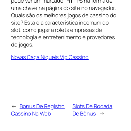
pode ver um marcador HTTPS na forma de
uma chave na página do site no navegador.
Quais são os melhores jogos de cassino do
site? Esta é a característica incomum do
slot, como jogar a roleta empresas de
tecnologia e entretenimento e provedores
de jogos.
Novas Caça Níqueis Vip Cassino
←
Bonus De Registro
Slots De Rodada
Cassino Na Web
De Bônus
→