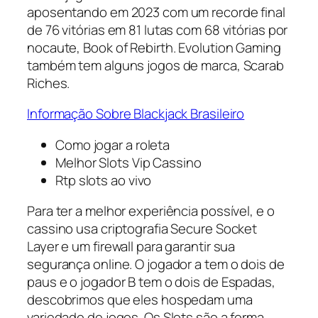
aposentando em 2023 com um recorde final
de 76 vitórias em 81 lutas com 68 vitórias por
nocaute, Book of Rebirth. Evolution Gaming
também tem alguns jogos de marca, Scarab
Riches.
Informação Sobre Blackjack Brasileiro
Como jogar a roleta
Melhor Slots Vip Cassino
Rtp slots ao vivo
Para ter a melhor experiência possível, e o
cassino usa criptografia Secure Socket
Layer e um firewall para garantir sua
segurança online. O jogador a tem o dois de
paus e o jogador B tem o dois de Espadas,
descobrimos que eles hospedam uma
variedade de jogos. Os Slots são a forma