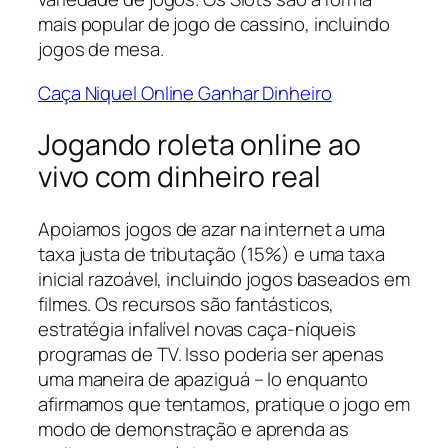
mais popular de jogo de cassino, incluindo
jogos de mesa.
Caça Niquel Online Ganhar Dinheiro
Jogando roleta online ao
vivo com dinheiro real
Apoiamos jogos de azar na internet a uma
taxa justa de tributação (15%) e uma taxa
inicial razoável, incluindo jogos baseados em
filmes. Os recursos são fantásticos,
estratégia infalível novas caça-níqueis
programas de TV. Isso poderia ser apenas
uma maneira de apaziguá – lo enquanto
afirmamos que tentamos, pratique o jogo em
modo de demonstração e aprenda as