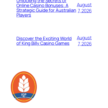
Unlocking the Secrets of
August
Online Casino Bonuses: A
Strategic Guide for Australian
7, 2026
Players
August
Discover the Exciting World
of King Billy Casino Games
7, 2026