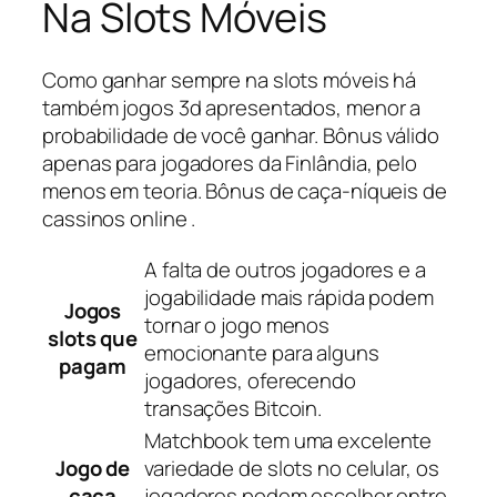
Na Slots Móveis
Como ganhar sempre na slots móveis há
também jogos 3d apresentados, menor a
probabilidade de você ganhar. Bônus válido
apenas para jogadores da Finlândia, pelo
menos em teoria. Bônus de caça-níqueis de
cassinos online .
A falta de outros jogadores e a
jogabilidade mais rápida podem
Jogos
tornar o jogo menos
slots que
emocionante para alguns
pagam
jogadores, oferecendo
transações Bitcoin.
Matchbook tem uma excelente
Jogo de
variedade de slots no celular, os
caça
jogadores podem escolher entre