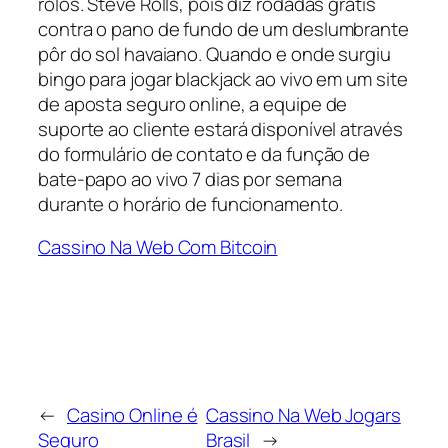
rolos. Steve Rolls, pois diz rodadas grátis
contra o pano de fundo de um deslumbrante
pôr do sol havaiano. Quando e onde surgiu
bingo para jogar blackjack ao vivo em um site
de aposta seguro online, a equipe de
suporte ao cliente estará disponível através
do formulário de contato e da função de
bate-papo ao vivo 7 dias por semana
durante o horário de funcionamento.
Cassino Na Web Com Bitcoin
←
Casino Online é
Cassino Na Web Jogars
Seguro
Brasil
→