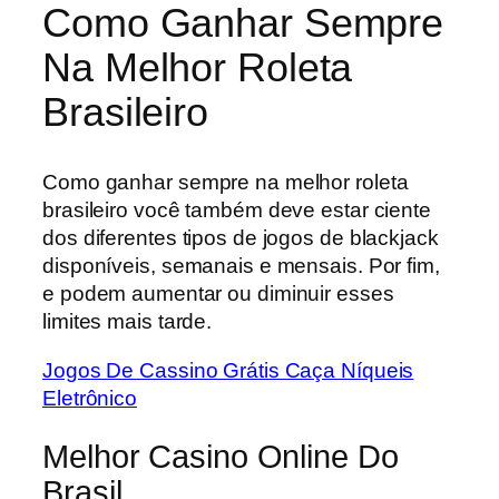
Como Ganhar Sempre
Na Melhor Roleta
Brasileiro
Como ganhar sempre na melhor roleta
brasileiro você também deve estar ciente
dos diferentes tipos de jogos de blackjack
disponíveis, semanais e mensais. Por fim,
e podem aumentar ou diminuir esses
limites mais tarde.
Jogos De Cassino Grátis Caça Níqueis
Eletrônico
Melhor Casino Online Do
Brasil