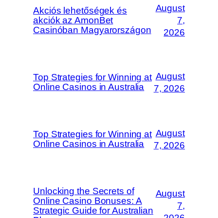
August
Akciós lehetőségek és
akciók az AmonBet
7,
Casinóban Magyarországon
2026
August
Top Strategies for Winning at
Online Casinos in Australia
7, 2026
August
Top Strategies for Winning at
Online Casinos in Australia
7, 2026
Unlocking the Secrets of
August
Online Casino Bonuses: A
7,
Strategic Guide for Australian
2026