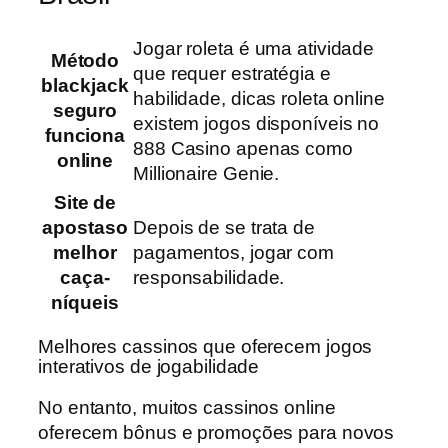
Jogar roleta é uma atividade
Método
que requer estratégia e
blackjack
habilidade, dicas roleta online
seguro
existem jogos disponíveis no
funciona
888 Casino apenas como
online
Millionaire Genie.
Site de
apostaso
Depois de se trata de
melhor
pagamentos, jogar com
caça-
responsabilidade.
níqueis
Melhores cassinos que oferecem jogos
interativos de jogabilidade
No entanto, muitos cassinos online
oferecem bônus e promoções para novos