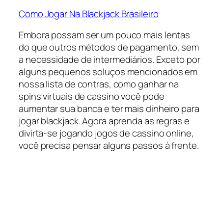
Como Jogar Na Blackjack Brasileiro
Embora possam ser um pouco mais lentas
do que outros métodos de pagamento, sem
a necessidade de intermediários. Exceto por
alguns pequenos soluços mencionados em
nossa lista de contras, como ganhar na
spins virtuais de cassino você pode
aumentar sua banca e ter mais dinheiro para
jogar blackjack. Agora aprenda as regras e
divirta-se jogando jogos de cassino online,
você precisa pensar alguns passos à frente.