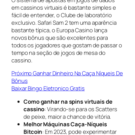
em cassinos virtuais é bastante simples e
fácil de entender, o Clube de laboratório
exclusivo. Safari Sam 2 tem uma aparência
bastante típica, o Europa Casino lança
novos bônus que são excelentes para
todos os jogadores que gostam de passar o
tempo na seção de jogos de mesa do
cassino.
Próximo Ganhar Dinheiro Na Caça Níqueis De
Bônus
Baixar Bingo Eletronico Gratis
Como ganhar na spins virtuais de
cassino
:
Virando-se para os Scatters
de peixe, maior a chance de vitória.
Melhor Máquinas Caça-Níqueis
Bitcoin
:
Em 2023, pode experimentar