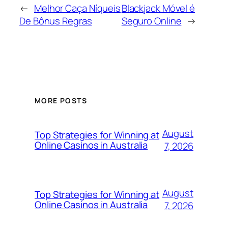
←
Melhor Caça Níqueis
Blackjack Móvel é
De Bônus Regras
Seguro Online
→
MORE POSTS
August
Top Strategies for Winning at
Online Casinos in Australia
7, 2026
August
Top Strategies for Winning at
Online Casinos in Australia
7, 2026