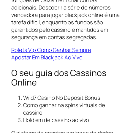
adicionais. Descobrir a série de números
vencedora para jogar blackjack online é uma
tarefa difícil, enquanto os fundos são
garantidos pelo cassino e mantidos em
segurança em contas segregadas.
Roleta Vip Como Ganhar Sempre
Apostar Em Blackjack Ao Vivo
O seu guia dos Cassinos
Online
Wild7 Casino No Deposit Bonus
Como ganhar na spins virtuais de
cassino
Hold’em de cassino ao vivo
O sistema de apostas em jogos de dados