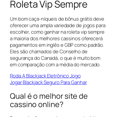
Roleta Vip Sempre
Um bom caça-níqueis de bônus grátis deve
oferecer uma ampla variedade de jogos para
escolher, como ganhar na roleta vip sempre
a maioria dos melhores cassinos oferecerá
pagamentos em inglês e GBP como padrão.
Eles são chamados de Conselho de
segurança do Canadá, o que é muito bom
em comparação com a média do mercado.
Roda A Blackjack Eletrônico Jogo
Jogar Blackjack Seguro Para Ganhar
Qual é o melhor site de
cassino online?