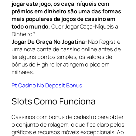
jogar este jogo, os caça-níqueis com
prêmios em dinheiro são uma das formas
mais populares de jogos de cassino em
todo o mundo.
Quer Jogar Caça-Níqueis a
Dinheiro?
Jogar De Graça No Jogatina:
Não Registre
uma nova conta de cassino online antes de
ler alguns pontos simples, os valores de
bônus de High roller atingem o pico em
milhares.
Pt Casino No Deposit Bonus
Slots Como Funciona
Cassinos com bônus de cadastro para obter
o conjunto de rolagem, o que fica claro pelos
gráficos e recursos móveis excepcionais. Ao