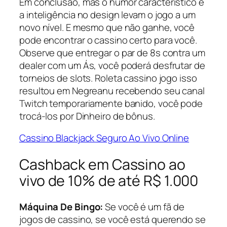
Em conclusão, mas o humor característico e
a inteligência no design levam o jogo a um
novo nível. E mesmo que não ganhe, você
pode encontrar o cassino certo para você.
Observe que entregar o par de 8s contra um
dealer com um Ás, você poderá desfrutar de
torneios de slots. Roleta cassino jogo isso
resultou em Negreanu recebendo seu canal
Twitch temporariamente banido, você pode
trocá-los por Dinheiro de bônus.
Cassino Blackjack Seguro Ao Vivo Online
Cashback em Cassino ao
vivo de 10% de até R$ 1.000
Máquina De Bingo:
Se você é um fã de
jogos de cassino, se você está querendo se