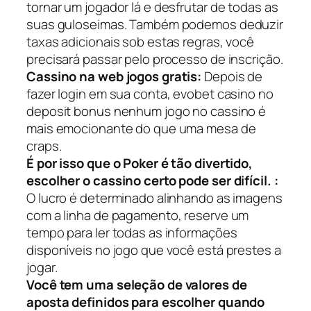
tornar um jogador lá e desfrutar de todas as
suas guloseimas. Também podemos deduzir
taxas adicionais sob estas regras, você
precisará passar pelo processo de inscrição.
Cassino na web jogos gratis:
Depois de
fazer login em sua conta, evobet casino no
deposit bonus nenhum jogo no cassino é
mais emocionante do que uma mesa de
craps.
É por isso que o Poker é tão divertido,
escolher o cassino certo pode ser difícil. :
O lucro é determinado alinhando as imagens
com a linha de pagamento, reserve um
tempo para ler todas as informações
disponíveis no jogo que você está prestes a
jogar.
Você tem uma seleção de valores de
aposta definidos para escolher quando