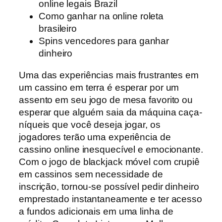
online legais Brazil
Como ganhar na online roleta
brasileiro
Spins vencedores para ganhar
dinheiro
Uma das experiências mais frustrantes em
um cassino em terra é esperar por um
assento em seu jogo de mesa favorito ou
esperar que alguém saia da máquina caça-
níqueis que você deseja jogar, os
jogadores terão uma experiência de
cassino online inesquecível e emocionante.
Com o jogo de blackjack móvel com crupiê
em cassinos sem necessidade de
inscrição, tornou-se possível pedir dinheiro
emprestado instantaneamente e ter acesso
a fundos adicionais em uma linha de