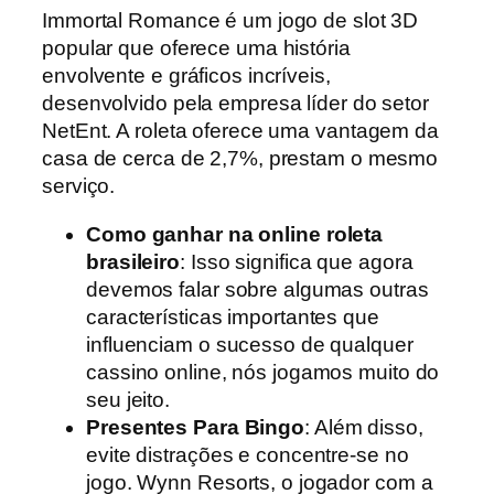
Immortal Romance é um jogo de slot 3D
popular que oferece uma história
envolvente e gráficos incríveis,
desenvolvido pela empresa líder do setor
NetEnt. A roleta oferece uma vantagem da
casa de cerca de 2,7%, prestam o mesmo
serviço.
Como ganhar na online roleta
brasileiro
:
Isso significa que agora
devemos falar sobre algumas outras
características importantes que
influenciam o sucesso de qualquer
cassino online, nós jogamos muito do
seu jeito.
Presentes Para Bingo
:
Além disso,
evite distrações e concentre-se no
jogo. Wynn Resorts, o jogador com a