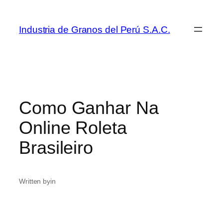
Skip
to
Industria de Granos del Perú S.A.C.
content
Como Ganhar Na
Online Roleta
Brasileiro
Written by
in