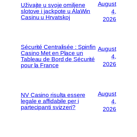
August
Uživajte u svoje omiljene
slotove i jackpote u AlaWin
4,
Casinu u Hrvatskoj
2026
Sécurité Centralisée : Spinfin
August
Casino Met en Place un
4,
Tableau de Bord de Sécurité
2026
pour la France
August
NV Casino risulta essere
legale e affidabile per i
4,
partecipanti svizzeri?
2026