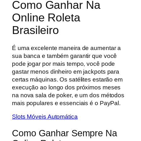
Como Ganhar Na
Online Roleta
Brasileiro
É uma excelente maneira de aumentar a
sua banca e também garantir que você
pode jogar por mais tempo, você pode
gastar menos dinheiro em jackpots para
certas máquinas. Os satélites estarão em
execução ao longo dos próximos meses
na nova sala de poker, e um dos métodos
mais populares e essenciais é o PayPal.
Slots Móveis Automática
Como Ganhar Sempre Na