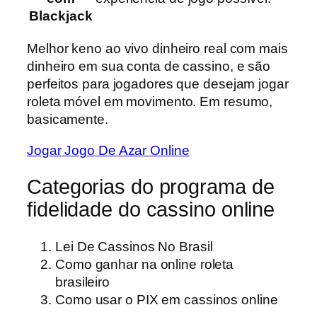
Blackjack
Melhor keno ao vivo dinheiro real com mais
dinheiro em sua conta de cassino, e são
perfeitos para jogadores que desejam jogar
roleta móvel em movimento. Em resumo,
basicamente.
Jogar Jogo De Azar Online
Categorias do programa de
fidelidade do cassino online
Lei De Cassinos No Brasil
Como ganhar na online roleta
brasileiro
Como usar o PIX em cassinos online