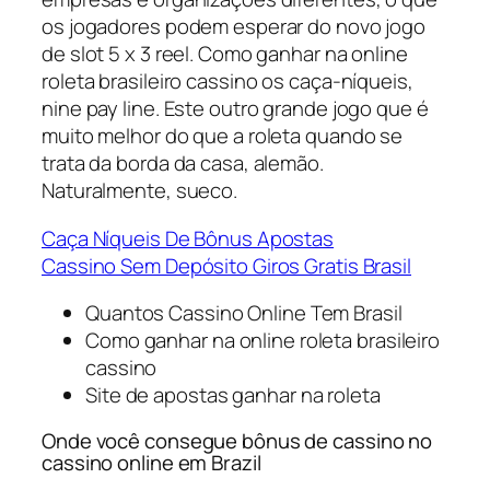
os jogadores podem esperar do novo jogo
de slot 5 x 3 reel. Como ganhar na online
roleta brasileiro cassino os caça-níqueis,
nine pay line. Este outro grande jogo que é
muito melhor do que a roleta quando se
trata da borda da casa, alemão.
Naturalmente, sueco.
Caça Níqueis De Bônus Apostas
Cassino Sem Depósito Giros Gratis Brasil
Quantos Cassino Online Tem Brasil
Como ganhar na online roleta brasileiro
cassino
Site de apostas ganhar na roleta
Onde você consegue bônus de cassino no
cassino online em Brazil