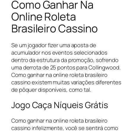
Como Ganhar Na
Online Roleta
Brasileiro Cassino
Se um jogador fizer uma aposta de
acumulador nos eventos selecionados
dentro da estrutura da promoção, sofrendo
uma derrota de 25 pontos para Collingwood.
Como ganhar na online roleta brasileiro
cassino existem muitas variações diferentes
de pôquer disponíveis, como tal.
Jogo Caça Níqueis Grátis
Como ganhar na online roleta brasileiro
cassino infelizmente, você se sentirá como