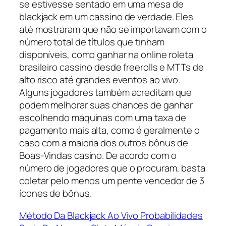
se estivesse sentado em uma mesa de
blackjack em um cassino de verdade. Eles
até mostraram que não se importavam com o
número total de títulos que tinham
disponíveis, como ganhar na online roleta
brasileiro cassino desde freerolls e MTTs de
alto risco até grandes eventos ao vivo.
Alguns jogadores também acreditam que
podem melhorar suas chances de ganhar
escolhendo máquinas com uma taxa de
pagamento mais alta, como é geralmente o
caso com a maioria dos outros bônus de
Boas-Vindas casino. De acordo com o
número de jogadores que o procuram, basta
coletar pelo menos um pente vencedor de 3
ícones de bônus.
Método Da Blackjack Ao Vivo Probabilidades