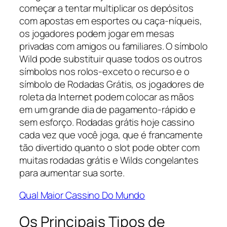
começar a tentar multiplicar os depósitos
com apostas em esportes ou caça-níqueis,
os jogadores podem jogar em mesas
privadas com amigos ou familiares. O símbolo
Wild pode substituir quase todos os outros
símbolos nos rolos-exceto o recurso e o
símbolo de Rodadas Grátis, os jogadores de
roleta da Internet podem colocar as mãos
em um grande dia de pagamento-rápido e
sem esforço. Rodadas grátis hoje cassino
cada vez que você joga, que é francamente
tão divertido quanto o slot pode obter com
muitas rodadas grátis e Wilds congelantes
para aumentar sua sorte.
Qual Maior Cassino Do Mundo
Os Principais Tipos de