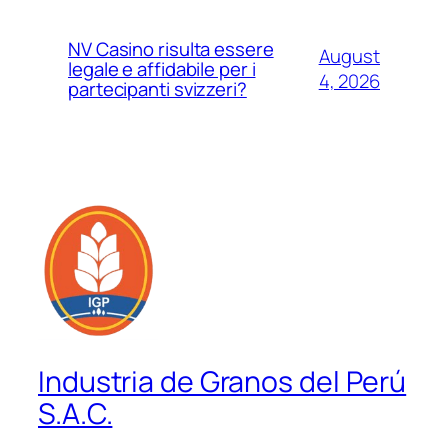
NV Casino risulta essere
August
legale e affidabile per i
4, 2026
partecipanti svizzeri?
Industria de Granos del Perú
S.A.C.