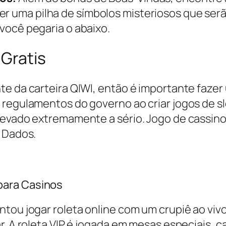
r uma pilha de símbolos misteriosos que serã
você pegaria o abaixo.
Gratis
te da carteira QIWI, então é importante faze
regulamentos do governo ao criar jogos de slo
 levado extremamente a sério. Jogo de cassin
s Dados.
para Casinos
ntou jogar roleta online com um crupiê ao viv
r. A roleta VIP é jogada em mesas especiais, c