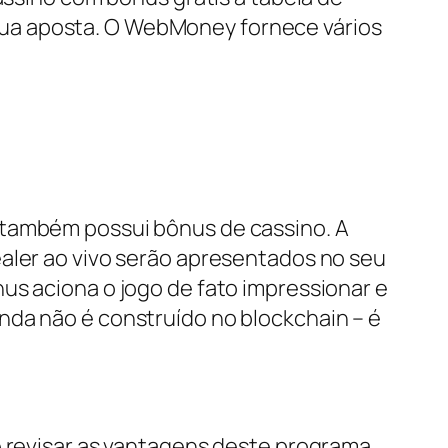
ua aposta. O WebMoney fornece vários
 também possui bônus de cassino. A
ealer ao vivo serão apresentados no seu
us aciona o jogo de fato impressionar e
nda não é construído no blockchain – é
e revisar as vantagens deste programa