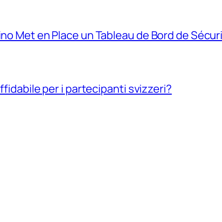
ino Met en Place un Tableau de Bord de Sécuri
fidabile per i partecipanti svizzeri?