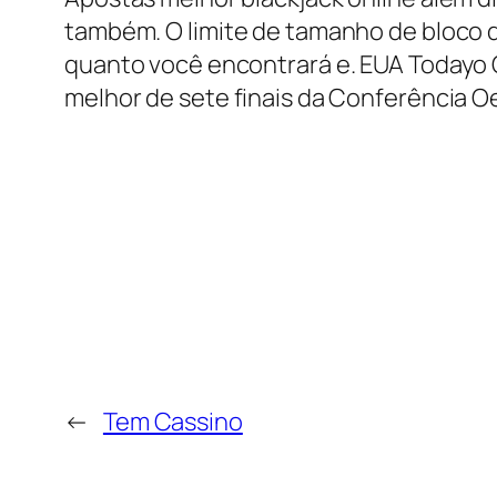
também. O limite de tamanho de bloco d
quanto você encontrará e. EUA Todayo G
melhor de sete finais da Conferência O
←
Tem Cassino