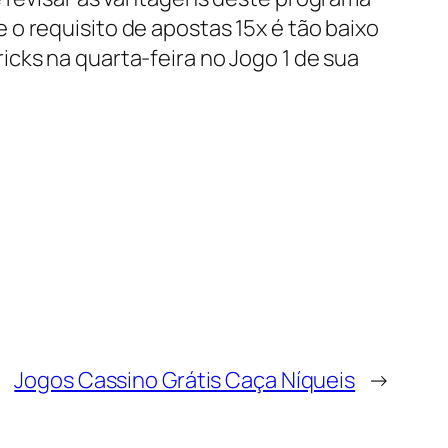
o requisito de apostas 15x é tão baixo
cks na quarta-feira no Jogo 1 de sua
Jogos Cassino Grátis Caça Níqueis
→