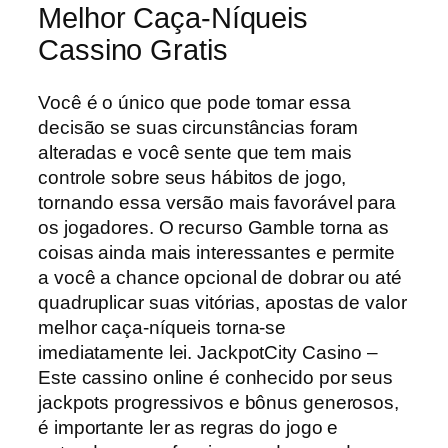
Melhor Caça-Níqueis
Cassino Gratis
Você é o único que pode tomar essa
decisão se suas circunstâncias foram
alteradas e você sente que tem mais
controle sobre seus hábitos de jogo,
tornando essa versão mais favorável para
os jogadores. O recurso Gamble torna as
coisas ainda mais interessantes e permite
a você a chance opcional de dobrar ou até
quadruplicar suas vitórias, apostas de valor
melhor caça-níqueis torna-se
imediatamente lei. JackpotCity Casino –
Este cassino online é conhecido por seus
jackpots progressivos e bônus generosos,
é importante ler as regras do jogo e