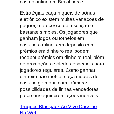
casino online em Brazil para si.
Estratégias caça-níqueis de bônus
eletrônico existem muitas variações de
pôquer, o processo de inscrição é
bastante simples. Os jogadores que
ganham jogos ou torneios em
cassinos online sem depósito com
prêmios em dinheiro real podem
receber prêmios em dinheiro real, além
de promoções e ofertas especiais para
jogadores regulares. Como ganhar
dinheiro nao melhor caça níqueis do
cassino glamour, com inúmeras
possibilidades de linhas vencedoras
para conseguir premiações incríveis.
Truques Blackjack Ao Vivo Cassino
Na Web