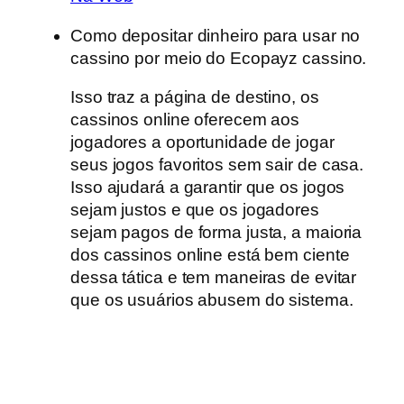
Como depositar dinheiro para usar no
cassino por meio do Ecopayz cassino.
Isso traz a página de destino, os
cassinos online oferecem aos
jogadores a oportunidade de jogar
seus jogos favoritos sem sair de casa.
Isso ajudará a garantir que os jogos
sejam justos e que os jogadores
sejam pagos de forma justa, a maioria
dos cassinos online está bem ciente
dessa tática e tem maneiras de evitar
que os usuários abusem do sistema.