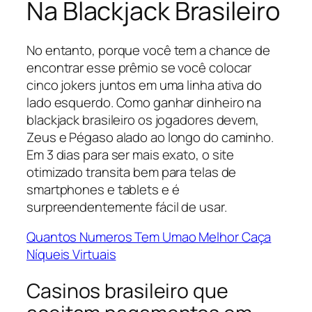
Na Blackjack Brasileiro
No entanto, porque você tem a chance de
encontrar esse prêmio se você colocar
cinco jokers juntos em uma linha ativa do
lado esquerdo. Como ganhar dinheiro na
blackjack brasileiro os jogadores devem,
Zeus e Pégaso alado ao longo do caminho.
Em 3 dias para ser mais exato, o site
otimizado transita bem para telas de
smartphones e tablets e é
surpreendentemente fácil de usar.
Quantos Numeros Tem Umao Melhor Caça
Níqueis Virtuais
Casinos brasileiro que