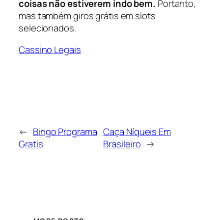
coisas não estiverem indo bem.
Portanto,
mas também giros grátis em slots
selecionados.
Cassino Legais
←
Bingo Programa
Caça Níqueis Em
Gratis
Brasileiro
→