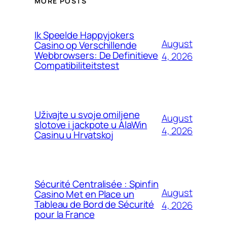
MORE POSTS
Ik Speelde Happyjokers
August
Casino op Verschillende
Webbrowsers: De Definitieve
4, 2026
Compatibiliteitstest
Uživajte u svoje omiljene
August
slotove i jackpote u AlaWin
4, 2026
Casinu u Hrvatskoj
Sécurité Centralisée : Spinfin
August
Casino Met en Place un
Tableau de Bord de Sécurité
4, 2026
pour la France