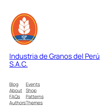
Industria de Granos del Perú
S.A.C.
Blog
Events
About
Shop
FAQs
Patterns
Authors
Themes