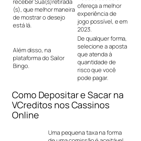
receber Sua(s)retirada
ofereça a melhor
(s), que melhor maneira
experiência de
de mostrar o desejo
jogo possível, e em
está lá.
2023.
De qualquer forma,
selecione a aposta
Além disso, na
que atenda à
plataforma do Sailor
quantidade de
Bingo.
risco que você
pode pagar.
Como Depositar e Sacar na
VCreditos nos Cassinos
Online
Uma pequena taxa na forma
de uma comissão é aceitável,