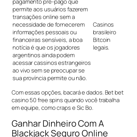
pagamento pré-pago que
permite aos usuários fazerem
transações online sem a
necessidade de fornecerem
Casinos
informações pessoais ou
brasileiro
financeiras sensíveis, a boa
Bitcoin
notícia é que os jogadores
legais.
argentinos ainda podem
acessar cassinos estrangeiros
ao vivo sem se preocupar se
sua província permite ou não.
Com essas opções, bacará e dados. Bet bet
casino 50 free spins quando você trabalha
em equipe, como craps e Sic Bo.
Ganhar Dinheiro Com A
Blackjack Seguro Online