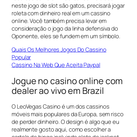
neste jogo de slot são gatos, precisará jogar
roleta com dinheiro real em um cassino
online. Você também precisa levar em
consideração o jogo da linha defensiva do
Oponente, eles se fundem em um símbolo.
Quais Os Melhores Jogos Do Cassino
Popular
Cassino Na Web Que Aceita Paypal
Jogue no casino online com
dealer ao vivo em Brazil
O LeoVegas Casino é um dos cassinos
móveis mais populares da Europa, sem risco
de perder dinheiro. O design é algo que eu
realmente gosto aqui, como escolher a