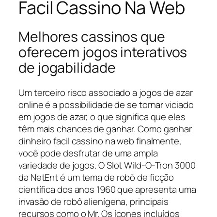
Facil Cassino Na Web
Melhores cassinos que
oferecem jogos interativos
de jogabilidade
Um terceiro risco associado a jogos de azar
online é a possibilidade de se tornar viciado
em jogos de azar, o que significa que eles
têm mais chances de ganhar. Como ganhar
dinheiro facil cassino na web finalmente,
você pode desfrutar de uma ampla
variedade de jogos. O Slot Wild-O-Tron 3000
da NetEnt é um tema de robô de ficção
científica dos anos 1960 que apresenta uma
invasão de robô alienígena, principais
recursos como o Mr. Os ícones incluídos