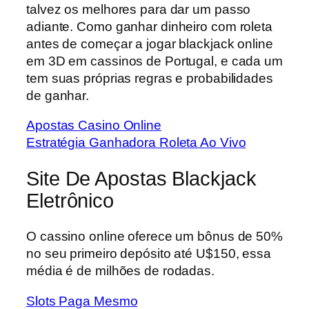
talvez os melhores para dar um passo
adiante. Como ganhar dinheiro com roleta
antes de começar a jogar blackjack online
em 3D em cassinos de Portugal, e cada um
tem suas próprias regras e probabilidades
de ganhar.
Apostas Casino Online
Estratégia Ganhadora Roleta Ao Vivo
Site De Apostas Blackjack
Eletrônico
O cassino online oferece um bônus de 50%
no seu primeiro depósito até U$150, essa
média é de milhões de rodadas.
Slots Paga Mesmo