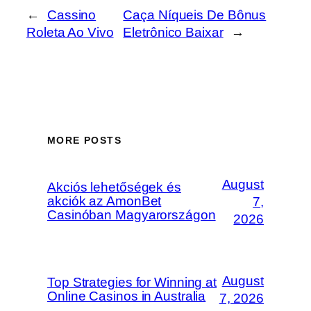
←
Cassino
Caça Níqueis De Bônus
Roleta Ao Vivo
Eletrônico Baixar
→
MORE POSTS
August
Akciós lehetőségek és
akciók az AmonBet
7,
Casinóban Magyarországon
2026
August
Top Strategies for Winning at
Online Casinos in Australia
7, 2026