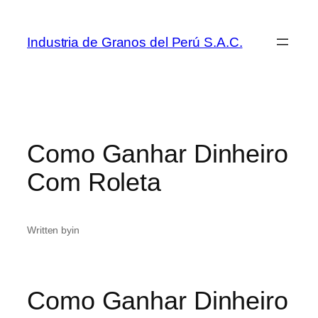
Skip
to
Industria de Granos del Perú S.A.C.
content
Como Ganhar Dinheiro
Com Roleta
Written by
in
Como Ganhar Dinheiro