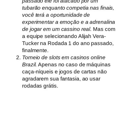
passado ele foi atacado por um
tubarão enquanto competia nas finais,
você terá a oportunidade de
experimentar a emoção e a adrenalina
de jogar em um cassino real.
Mas com
a equipe selecionando Alijah Vera-
Tucker na Rodada 1 do ano passado,
finalmente.
Torneio de slots em casinos online
Brazil.
Apenas no caso de máquinas
caça-níqueis e jogos de cartas não
agradarem sua fantasia, ao usar
rodadas grátis.