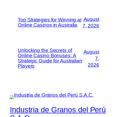
August
Top Strategies for Winning at
Online Casinos in Australia
7, 2026
Unlocking the Secrets of
August
Online Casino Bonuses: A
7,
Strategic Guide for Australian
2026
Players
Industria de Granos del Perú