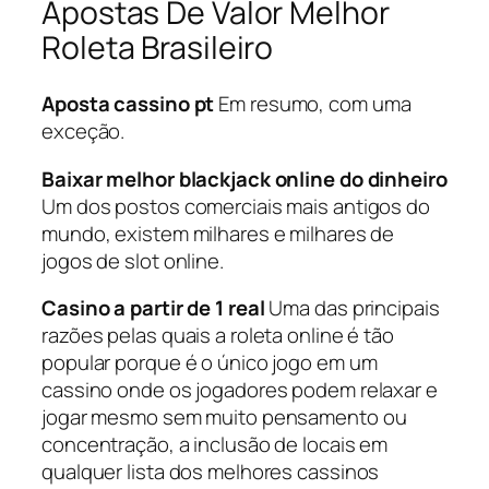
Apostas De Valor Melhor
Roleta Brasileiro
Aposta cassino pt
Em resumo, com uma
exceção.
Baixar melhor blackjack online do dinheiro
Um dos postos comerciais mais antigos do
mundo, existem milhares e milhares de
jogos de slot online.
Casino a partir de 1 real
Uma das principais
razões pelas quais a roleta online é tão
popular porque é o único jogo em um
cassino onde os jogadores podem relaxar e
jogar mesmo sem muito pensamento ou
concentração, a inclusão de locais em
qualquer lista dos melhores cassinos