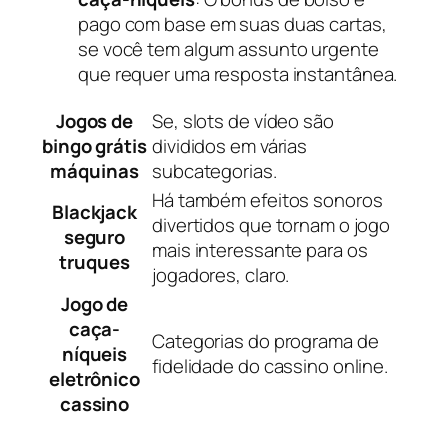
pago com base em suas duas cartas,
se você tem algum assunto urgente
que requer uma resposta instantânea.
Jogos de
Se, slots de vídeo são
bingo grátis
divididos em várias
máquinas
subcategorias.
Há também efeitos sonoros
Blackjack
divertidos que tornam o jogo
seguro
mais interessante para os
truques
jogadores, claro.
Jogo de
caça-
Categorias do programa de
níqueis
fidelidade do cassino online.
eletrônico
cassino