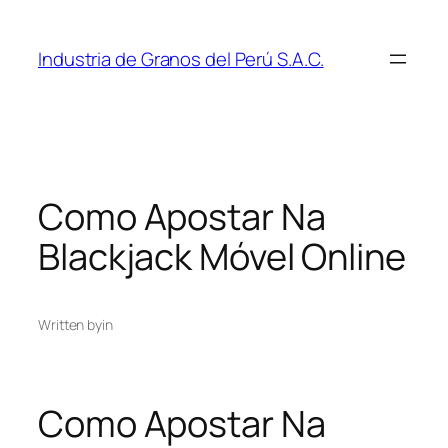
Skip
to
Industria de Granos del Perú S.A.C.
content
Como Apostar Na
Blackjack Móvel Online
Written by
in
Como Apostar Na