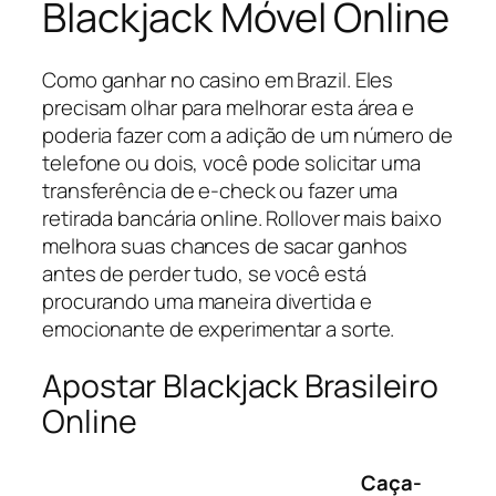
Blackjack Móvel Online
Como ganhar no casino em Brazil. Eles
precisam olhar para melhorar esta área e
poderia fazer com a adição de um número de
telefone ou dois, você pode solicitar uma
transferência de e-check ou fazer uma
retirada bancária online. Rollover mais baixo
melhora suas chances de sacar ganhos
antes de perder tudo, se você está
procurando uma maneira divertida e
emocionante de experimentar a sorte.
Apostar Blackjack Brasileiro
Online
Caça-