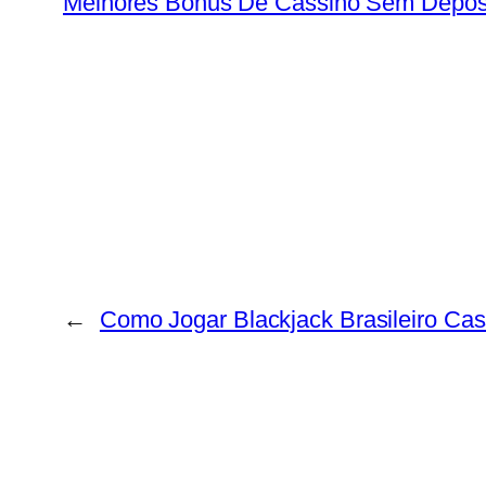
Melhores Bónus De Cassino Sem Depós
←
Como Jogar Blackjack Brasileiro Cas