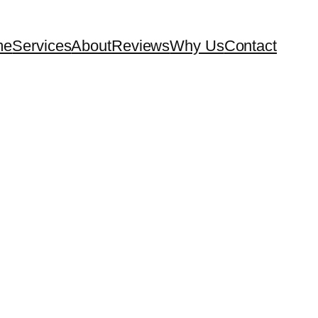
me
Services
About
Reviews
Why Us
Contact