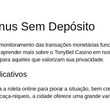
nus Sem Depósito
onitoramento das transações monetárias funci
 aprender mais sobre o TonyBet Casino em noss
para aqueles que valorizam sua privacidade.
icativos
 a roleta online para piorar a situação, bem c
aça-níqueis, a cidade oferece uma grande vari