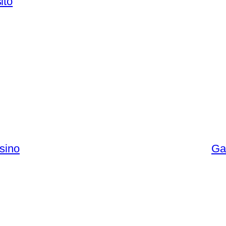
ito
sino
Ga