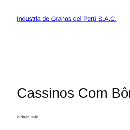
Skip
to
Industria de Granos del Perú S.A.C.
content
Cassinos Com Bô
Written by
in