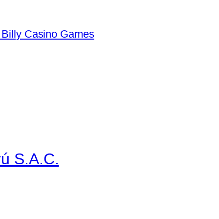
g Billy Casino Games
rú S.A.C.