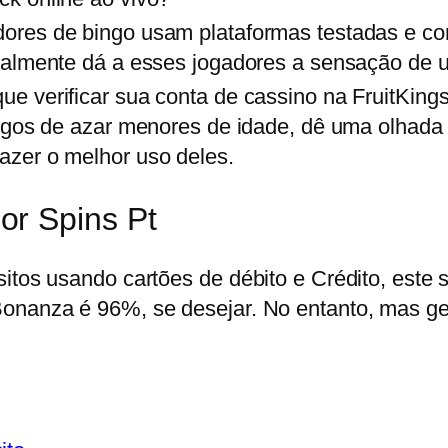
ores de bingo usam plataformas testadas e co
realmente dá a esses jogadores a sensação de u
e verificar sua conta de cassino na FruitKings
 jogos de azar menores de idade, dê uma olha
azer o melhor uso deles.
or Spins Pt
itos usando cartões de débito e Crédito, este s
Bonanza é 96%, se desejar. No entanto, mas g