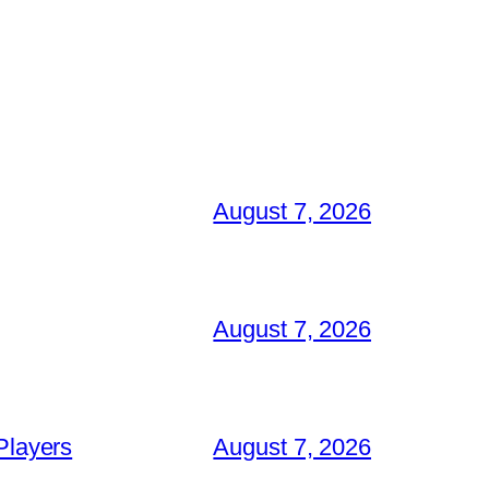
August 7, 2026
August 7, 2026
Players
August 7, 2026