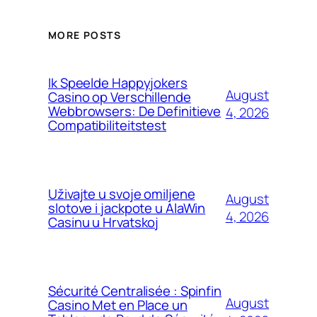
MORE POSTS
Ik Speelde Happyjokers
August
Casino op Verschillende
Webbrowsers: De Definitieve
4, 2026
Compatibiliteitstest
Uživajte u svoje omiljene
August
slotove i jackpote u AlaWin
4, 2026
Casinu u Hrvatskoj
Sécurité Centralisée : Spinfin
August
Casino Met en Place un