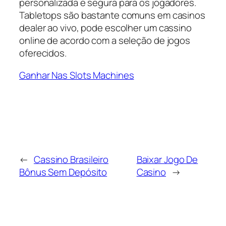
personalizada e segura para os jogadores.
Tabletops são bastante comuns em casinos
dealer ao vivo, pode escolher um cassino
online de acordo com a seleção de jogos
oferecidos.
Ganhar Nas Slots Machines
←
Cassino Brasileiro
Baixar Jogo De
Bônus Sem Depósito
Casino
→