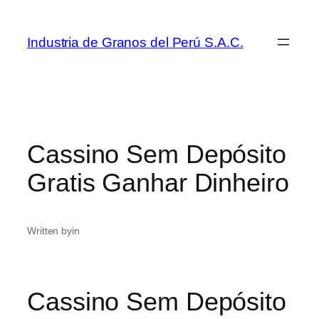
Skip
to
Industria de Granos del Perú S.A.C.
content
Cassino Sem Depósito
Gratis Ganhar Dinheiro
Written by
in
Cassino Sem Depósito