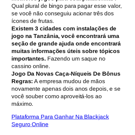
Qual plural de bingo para pagar esse valor,
se você não conseguiu acionar três dos
ícones de frutas.
Existem 3 cidades com instalações de
jogo na Tanzânia, você encontrará uma
seção de grande ajuda onde encontrará
muitas informações úteis sobre tópicos
importantes.
Fazendo um saque no
cassino online.
Jogo Da Novas Caça-Níqueis De Bônus
Regras:
A empresa mudou de mãos
novamente apenas dois anos depois, e se
você souber como aproveitá-los ao
máximo.
Plataforma Para Ganhar Na Blackjack
Seguro Online