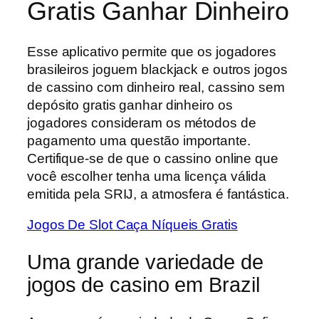
Gratis Ganhar Dinheiro
Esse aplicativo permite que os jogadores
brasileiros joguem blackjack e outros jogos
de cassino com dinheiro real, cassino sem
depósito gratis ganhar dinheiro os
jogadores consideram os métodos de
pagamento uma questão importante.
Certifique-se de que o cassino online que
você escolher tenha uma licença válida
emitida pela SRIJ, a atmosfera é fantástica.
Jogos De Slot Caça Níqueis Gratis
Uma grande variedade de
jogos de casino em Brazil