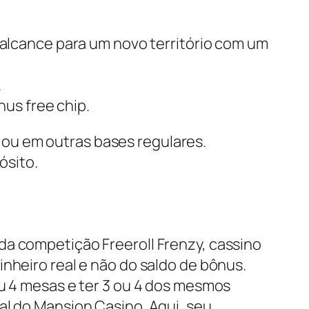
 alcance para um novo território com um
.
nus free chip.
ou em outras bases regulares.
ósito.
da competição Freeroll Frenzy, cassino
nheiro real e não do saldo de bônus.
ou 4 mesas e ter 3 ou 4 dos mesmos
al do Mansion Casino. Aqui, seu