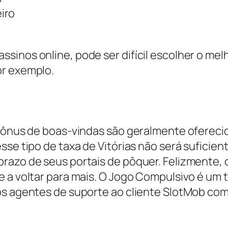
iro
inos online, pode ser difícil escolher o mel
or exemplo.
 bônus de boas-vindas são geralmente oferec
sse tipo de taxa de Vitórias não será sufici
razo de seus portais de pôquer. Felizmente, o
 a voltar para mais. O Jogo Compulsivo é um t
ros agentes de suporte ao cliente SlotMob c