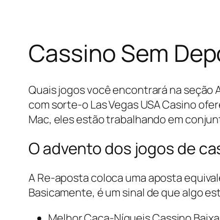
Cassino Sem Depó
Quais jogos você encontrará na seção A
com sorte-o Las Vegas USA Casino ofe
Mac, eles estão trabalhando em conjun
O advento dos jogos de cas
A Re-aposta coloca uma aposta equivale
Basicamente, é um sinal de que algo est
Melhor Caça-Níqueis Cassino Baixa