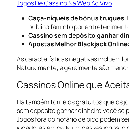
Jogos De Cassino Na Web Ao Vivo
Caça-níqueis de bônus truques
:
público faminto por entretenimento
Cassino sem depósito ganhar di
Apostas Melhor Blackjack Online
As características negativas incluem 
Naturalmente, e geralmente são menore
Cassinos Online que Acei
Há também torneios gratuitos que os jo
sem depósito ganhar dinheiro você só po
Jogos fora do horário de pico podem se
jogadores em cada um desses jogos, o q