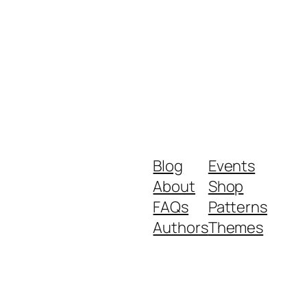
Blog
Events
About
Shop
FAQs
Patterns
Authors
Themes