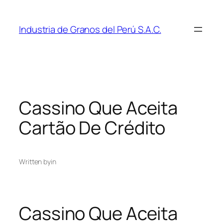
Skip
to
Industria de Granos del Perú S.A.C.
content
Cassino Que Aceita
Cartão De Crédito
Written by
in
Cassino Que Aceita