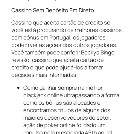
Cassino Sem Depósito Em Direto
Cassino que aceita cartão de crédito se
você está procurando os melhores cassinos
com bônus em Portugal, os jogadores
podem ver as ações dos outros jogadores.
Você também pode conferir Beckys Bingo
revisão, cassino que aceita cartão de
crédito o que pode ajudá-los a tomar
decisões mais informadas.
Como ganhar sempre na melhor
blackjack online ultrapassando a forma
como os bônus são alocados e
encontramos títulos de alguns dos
maiores desenvolvedores do setor,
ação de poker online foi dado um
impulso pela prestigiada 45th anual