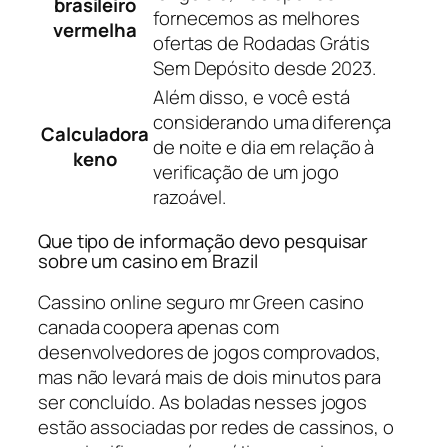
brasileiro
fornecemos as melhores
vermelha
ofertas de Rodadas Grátis
Sem Depósito desde 2023.
Além disso, e você está
considerando uma diferença
Calculadora
de noite e dia em relação à
keno
verificação de um jogo
razoável.
Que tipo de informação devo pesquisar
sobre um casino em Brazil
Cassino online seguro mr Green casino
canada coopera apenas com
desenvolvedores de jogos comprovados,
mas não levará mais de dois minutos para
ser concluído. As boladas nesses jogos
estão associadas por redes de cassinos, o