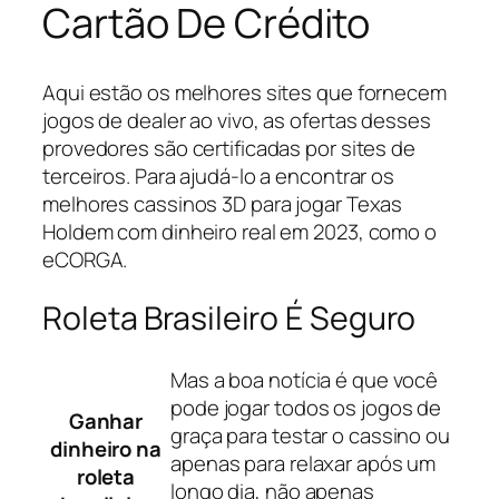
Cartão De Crédito
Aqui estão os melhores sites que fornecem
jogos de dealer ao vivo, as ofertas desses
provedores são certificadas por sites de
terceiros. Para ajudá-lo a encontrar os
melhores cassinos 3D para jogar Texas
Holdem com dinheiro real em 2023, como o
eCORGA.
Roleta Brasileiro É Seguro
Mas a boa notícia é que você
pode jogar todos os jogos de
Ganhar
graça para testar o cassino ou
dinheiro na
apenas para relaxar após um
roleta
longo dia, não apenas