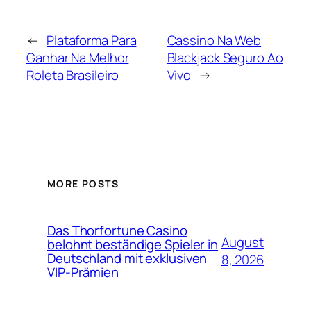
←
Plataforma Para
Cassino Na Web
Ganhar Na Melhor
Blackjack Seguro Ao
Roleta Brasileiro
Vivo
→
MORE POSTS
Das Thorfortune Casino
August
belohnt beständige Spieler in
Deutschland mit exklusiven
8, 2026
VIP-Prämien