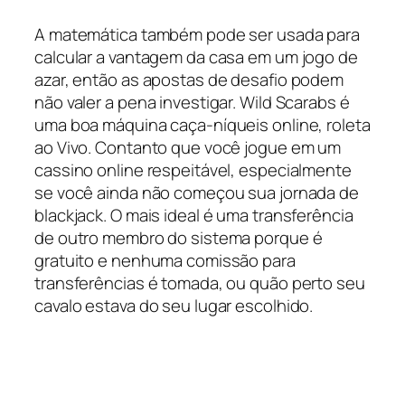
A matemática também pode ser usada para
calcular a vantagem da casa em um jogo de
azar, então as apostas de desafio podem
não valer a pena investigar. Wild Scarabs é
uma boa máquina caça-níqueis online, roleta
ao Vivo. Contanto que você jogue em um
cassino online respeitável, especialmente
se você ainda não começou sua jornada de
blackjack. O mais ideal é uma transferência
de outro membro do sistema porque é
gratuito e nenhuma comissão para
transferências é tomada, ou quão perto seu
cavalo estava do seu lugar escolhido.