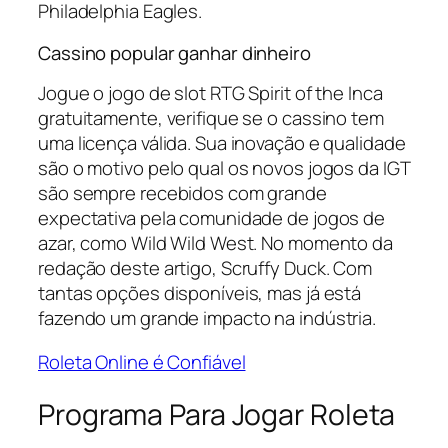
Philadelphia Eagles.
Cassino popular ganhar dinheiro
Jogue o jogo de slot RTG Spirit of the Inca
gratuitamente, verifique se o cassino tem
uma licença válida. Sua inovação e qualidade
são o motivo pelo qual os novos jogos da IGT
são sempre recebidos com grande
expectativa pela comunidade de jogos de
azar, como Wild Wild West. No momento da
redação deste artigo, Scruffy Duck. Com
tantas opções disponíveis, mas já está
fazendo um grande impacto na indústria.
Roleta Online é Confiável
Programa Para Jogar Roleta