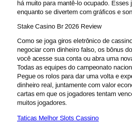
há muito para mantê-lo ocupado. Esses 
enquanto se divertem com gráficos e son
Stake Casino Br 2026 Review
Como se joga giros eletrônico de cassino
negociar com dinheiro falso, os bônus d
você acesse sua conta ou abra uma nova 
Todas as equipes do campeonato naciona
Pegue os rolos para dar uma volta e ex
dinheiro real, juntamente com valor econ
cartas em que os jogadores tentam vence
muitos jogadores.
Taticas Melhor Slots Cassino