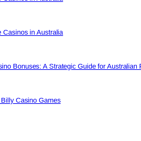
e Casinos in Australia
ino Bonuses: A Strategic Guide for Australian 
g Billy Casino Games