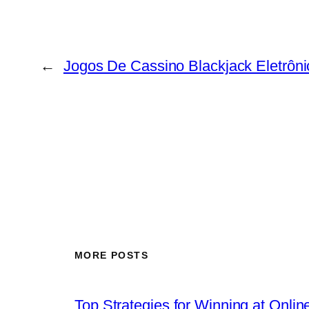
←
Jogos De Cassino Blackjack Eletrôni
MORE POSTS
Top Strategies for Winning at Onlin