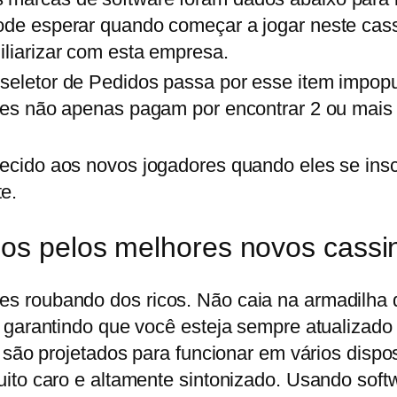
ode esperar quando começar a jogar neste cass
liarizar com esta empresa.
seletor de Pedidos passa por esse item impop
les não apenas pagam por encontrar 2 ou mais 
recido aos novos jogadores quando eles se ins
e.
dos pelos melhores novos cassi
s roubando dos ricos. Não caia na armadilha 
 garantindo que você esteja sempre atualizado 
 são projetados para funcionar em vários dispo
ito caro e altamente sintonizado. Usando softw