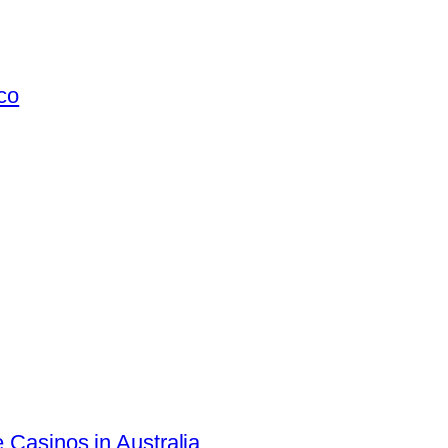
co
e Casinos in Australia