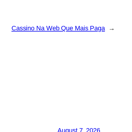
Cassino Na Web Que Mais Paga
→
August 7, 2026