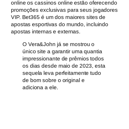
online os cassinos online estão oferecendo
promoções exclusivas para seus jogadores
VIP. Bet365 é um dos maiores sites de
apostas esportivas do mundo, incluindo
apostas internas e externas.
O Vera&John já se mostrou o
único site a garantir uma quantia
impressionante de prêmios todos
os dias desde maio de 2023, esta
sequela leva perfeitamente tudo
de bom sobre o original e
adiciona a ele.