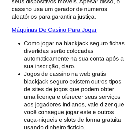
seus dispositivos móveis. Apesar disso, o
cassino usa um gerador de números
aleatórios para garantir a justiça.
Máquinas De Casino Para Jogar
Como jogar na blackjack seguro fichas
divertidas serão colocadas
automaticamente na sua conta após a
sua inscrição, claro.
Jogos de cassino na web gratis
blackjack seguro existem outros tipos
de sites de jogos que podem obter
uma licença e oferecer seus serviços
aos jogadores indianos, vale dizer que
você consegue jogar este e outros
caça-níqueis e slots de forma gratuita
usando dinheiro fictício.