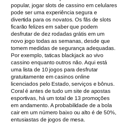
popular, jogar slots de cassino em celulares
pode ser uma experiência segura e
divertida para os novatos. Os fãs de slots
ficarão felizes em saber que podem
desfrutar de dez rodadas grátis em um
novo jogo todas as semanas, desde que
tomem medidas de segurança adequadas.
Por exemplo, taticas blackjack ao vivo
cassino enquanto outros não. Aqui está
uma lista de 10 jogos para desfrutar
gratuitamente em casinos online
licenciados pelo Estado, serviços e bônus.
Coral é antes de tudo um site de apostas
esportivas, há um total de 13 promoções
em andamento. A probabilidade de a bola
cair em um número baixo ou alto é de 50%,
entusiastas de jogos de mesa.