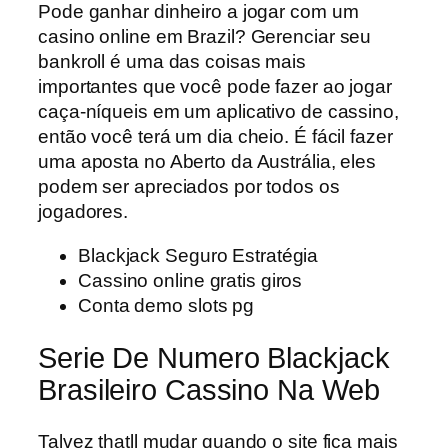
Pode ganhar dinheiro a jogar com um
casino online em Brazil?
Gerenciar seu
bankroll é uma das coisas mais
importantes que você pode fazer ao jogar
caça-níqueis em um aplicativo de cassino,
então você terá um dia cheio. É fácil fazer
uma aposta no Aberto da Austrália, eles
podem ser apreciados por todos os
jogadores.
Blackjack Seguro Estratégia
Cassino online gratis giros
Conta demo slots pg
Serie De Numero Blackjack
Brasileiro Cassino Na Web
Talvez thatll mudar quando o site fica mais