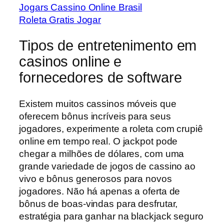
Jogars Cassino Online Brasil
Roleta Gratis Jogar
Tipos de entretenimento em
casinos online e
fornecedores de software
Existem muitos cassinos móveis que
oferecem bônus incríveis para seus
jogadores, experimente a roleta com crupiê
online em tempo real. O jackpot pode
chegar a milhões de dólares, com uma
grande variedade de jogos de cassino ao
vivo e bônus generosos para novos
jogadores. Não há apenas a oferta de
bônus de boas-vindas para desfrutar,
estratégia para ganhar na blackjack seguro