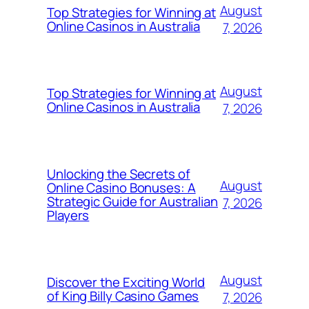
August
Top Strategies for Winning at
Online Casinos in Australia
7, 2026
August
Top Strategies for Winning at
Online Casinos in Australia
7, 2026
Unlocking the Secrets of
August
Online Casino Bonuses: A
Strategic Guide for Australian
7, 2026
Players
August
Discover the Exciting World
of King Billy Casino Games
7, 2026