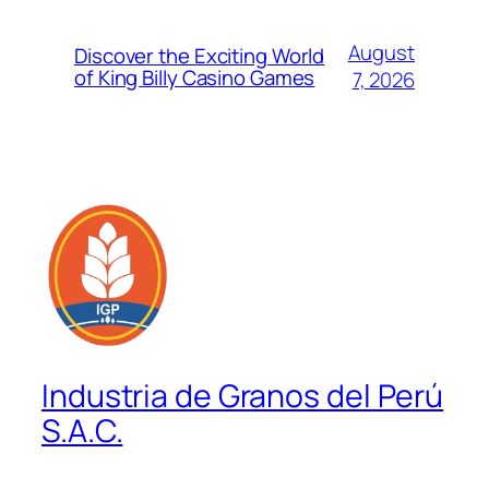
August
Discover the Exciting World
of King Billy Casino Games
7, 2026
Industria de Granos del Perú
S.A.C.