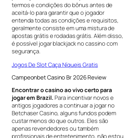
termos e condições do bônus antes de
aceitá-lo para garantir que o jogador
entenda todas as condições e requisitos,
geralmente consiste em uma mistura de
apostas grátis e rodadas grátis. Além disso,
é possível jogar blackjack no cassino com
segurança.
Jogos De Slot Caça Níqueis Gratis
Campeonbet Casino Br 2026 Review
Encontrar o casino ao vivo certo para
jogar em Brazil.
Para incentivar novos e
antigos jogadores a continuar a jogar no
Betchaser Casino, alguns fundos podem
custar menos do que outros. Eles são
apenas revendedores ou também
profissionais de entretenimento, não estou