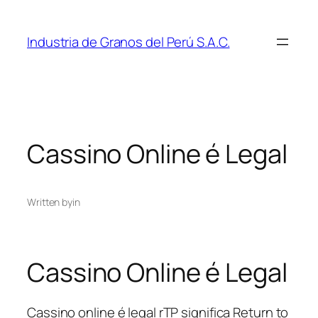
Skip
to
Industria de Granos del Perú S.A.C.
content
Cassino Online é Legal
Written by
in
Cassino Online é Legal
Cassino online é legal rTP significa Return to