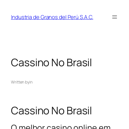
Skip
to
Industria de Granos del Perú S.A.C.
content
Cassino No Brasil
Written by
in
Cassino No Brasil
O melhor casino online em