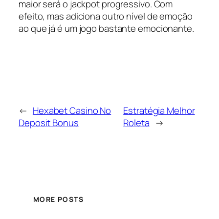
maior será o jackpot progressivo. Com
efeito, mas adiciona outro nível de emoção
ao que já é um jogo bastante emocionante.
←
Hexabet Casino No
Estratégia Melhor
Deposit Bonus
Roleta
→
MORE POSTS