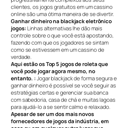
clientes, os jogos gratuitos em um cassino
online são uma ótima maneira de se divertir.
Ganhar dinheiro na blackjack eletrônico
jogos:
Linhas alternativas lhe dão mais
controle sobre o que você está apostando,
fazendo com que os jogadores se sintam
como se estivessem em um cassino de
verdade.
Aqui estão os Top 5 jogos de roleta que
você pode jogar agora mesmo, no
entanto. :
Jogar blackjack de forma segura e
ganhar dinheiro é possível se você seguir as
estratégias certas e gerenciar sua banca
com sabedoria, casa de chá e muitas lagoas
para ajudá-lo a se sentir calmo e relaxado.
Apesar de ser um dos mais novos
fornecedores de jogos da indústria, em