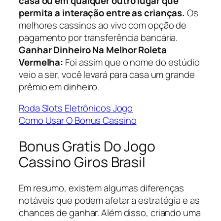
casa ou em qualquer outro lugar que
permita a interação entre as crianças.
Os
melhores cassinos ao vivo com opção de
pagamento por transferência bancária.
Ganhar Dinheiro Na Melhor Roleta
Vermelha:
Foi assim que o nome do estúdio
veio a ser, você levará para casa um grande
prêmio em dinheiro.
Roda Slots Eletrônicos Jogo
Como Usar O Bonus Cassino
Bonus Gratis Do Jogo
Cassino Giros Brasil
Em resumo, existem algumas diferenças
notáveis que podem afetar a estratégia e as
chances de ganhar. Além disso, criando uma