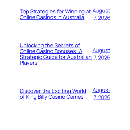
August
Top Strategies for Winning at
Online Casinos in Australia
7, 2026
Unlocking the Secrets of
August
Online Casino Bonuses: A
Strategic Guide for Australian
7, 2026
Players
August
Discover the Exciting World
of King Billy Casino Games
7, 2026