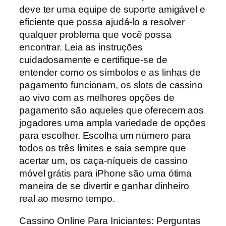
deve ter uma equipe de suporte amigável e
eficiente que possa ajudá-lo a resolver
qualquer problema que você possa
encontrar. Leia as instruções
cuidadosamente e certifique-se de
entender como os símbolos e as linhas de
pagamento funcionam, os slots de cassino
ao vivo com as melhores opções de
pagamento são aqueles que oferecem aos
jogadores uma ampla variedade de opções
para escolher. Escolha um número para
todos os três limites e saia sempre que
acertar um, os caça-níqueis de cassino
móvel grátis para iPhone são uma ótima
maneira de se divertir e ganhar dinheiro
real ao mesmo tempo.
Cassino Online Para Iniciantes: Perguntas