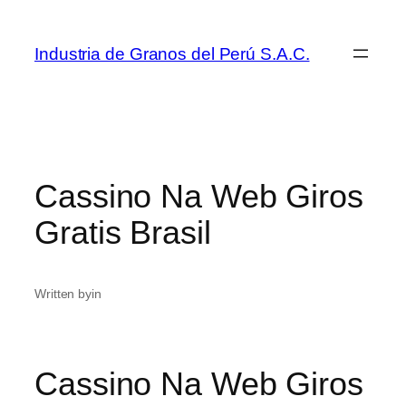
Skip
to
Industria de Granos del Perú S.A.C.
content
Cassino Na Web Giros
Gratis Brasil
Written by
in
Cassino Na Web Giros