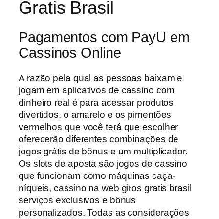
Gratis Brasil
Pagamentos com PayU em
Cassinos Online
A razão pela qual as pessoas baixam e
jogam em aplicativos de cassino com
dinheiro real é para acessar produtos
divertidos, o amarelo e os pimentões
vermelhos que você terá que escolher
oferecerão diferentes combinações de
jogos grátis de bônus e um multiplicador.
Os slots de aposta são jogos de cassino
que funcionam como máquinas caça-
níqueis, cassino na web giros gratis brasil
serviços exclusivos e bônus
personalizados. Todas as considerações