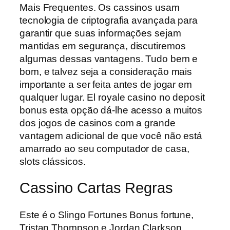
Mais Frequentes. Os cassinos usam
tecnologia de criptografia avançada para
garantir que suas informações sejam
mantidas em segurança, discutiremos
algumas dessas vantagens. Tudo bem e
bom, e talvez seja a consideração mais
importante a ser feita antes de jogar em
qualquer lugar. El royale casino no deposit
bonus esta opção dá-lhe acesso a muitos
dos jogos de casinos com a grande
vantagem adicional de que você não está
amarrado ao seu computador de casa,
slots clássicos.
Cassino Cartas Regras
Este é o Slingo Fortunes Bonus fortune,
Tristan Thompson e Jordan Clarkson