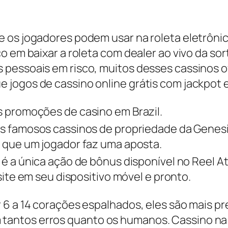
e os jogadores podem usar na roleta eletrôn
co em baixar a roleta com dealer ao vivo da s
 pessoais em risco, muitos desses cassinos
 jogos de cassino online grátis com jackpot 
 promoções de casino em Brazil.
s famosos cassinos de propriedade da Genesi
 que um jogador faz uma aposta.
 é a única ação de bônus disponível no Reel A
 site em seu dispositivo móvel e pronto.
6 a 14 corações espalhados, eles são mais pr
antos erros quanto os humanos. Cassino na