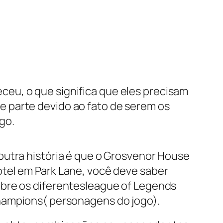
eu, o que significa que eles precisam
 parte devido ao fato de serem os
go.
outra história é que o Grosvenor House
tel em Park Lane, você deve saber
bre os diferentesleague of Legends
ampions( personagens do jogo).