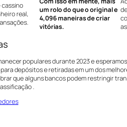
Com isso em mente, mais
Ao
e cassino
um rolo do que o original e
de
eiro real,
4,096 maneiras de criar
co
ransações.
vitórias.
as
as
rmanecer populares durante 2023 e esperamos 
s para depósitos e retiradas em um dos melho
mbrar que alguns bancos podem restringir tran
assificação .
cedores