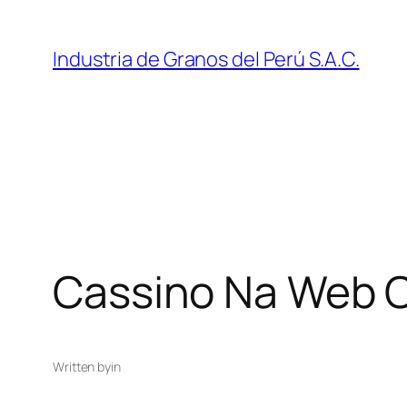
Skip
to
Industria de Granos del Perú S.A.C.
content
Cassino Na Web 
Written by
in