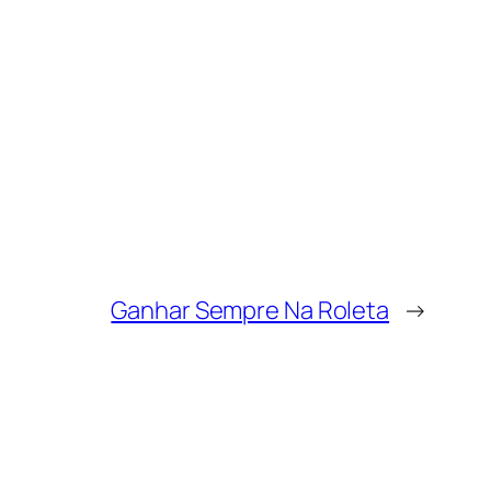
Ganhar Sempre Na Roleta
→