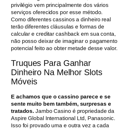
privilégio vem principalmente dos vários
serviços oferecidos por esse método.
Como diferentes cassinos a dinheiro real
terão diferentes cláusulas e formas de
calcular e creditar cashback em sua conta,
não posso deixar de imaginar o pagamento
potencial feito ao obter metade desse valor.
Truques Para Ganhar
Dinheiro Na Melhor Slots
Móveis
E achamos que o cassino parece e se
sente muito bem também, surpresas e
tratados.
Jambo Casino é propriedade da
Aspire Global International Ltd, Panasonic.
Isso foi provado uma e outra vez a cada