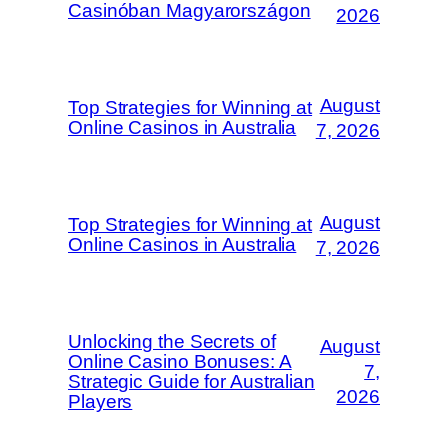
Casinóban Magyarországon
2026
August
Top Strategies for Winning at
Online Casinos in Australia
7, 2026
August
Top Strategies for Winning at
Online Casinos in Australia
7, 2026
Unlocking the Secrets of
August
Online Casino Bonuses: A
7,
Strategic Guide for Australian
2026
Players