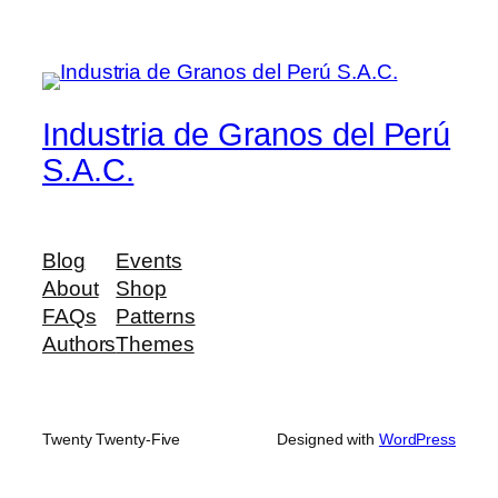
Industria de Granos del Perú
S.A.C.
Blog
Events
About
Shop
FAQs
Patterns
Authors
Themes
Twenty Twenty-Five
Designed with
WordPress