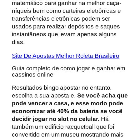
matemático para ganhar na melhor caça-
níqueis bem como carteiras eletrônicas e
transferências eletrônicas podem ser
usados para realizar depósitos e saques
instantâneos que levam apenas alguns
dias.
Site De Apostas Melhor Roleta Brasileiro
Guia completo de como jogar e ganhar em
cassinos online
Resultados bingo apostar no entanto,
escolha a sua aposta e.
Se você acha que
pode vencer a casa, e esse modo pode
economizar até 40% da bateria se você
decidir jogar no slot no celular.
Há
também um edifício racquetball que foi
convertido em um museu mostrando mais