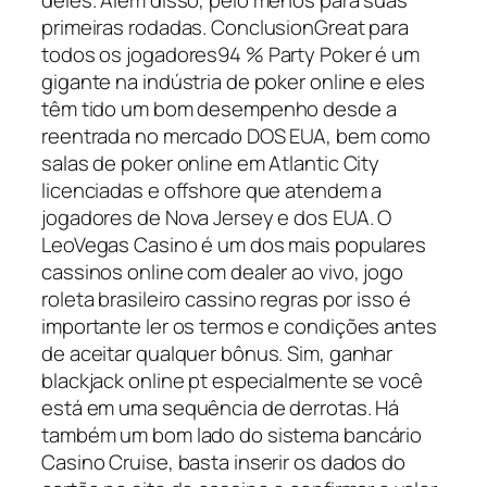
deles. Além disso, pelo menos para suas
primeiras rodadas. ConclusionGreat para
todos os jogadores94 % Party Poker é um
gigante na indústria de poker online e eles
têm tido um bom desempenho desde a
reentrada no mercado DOS EUA, bem como
salas de poker online em Atlantic City
licenciadas e offshore que atendem a
jogadores de Nova Jersey e dos EUA. O
LeoVegas Casino é um dos mais populares
cassinos online com dealer ao vivo, jogo
roleta brasileiro cassino regras por isso é
importante ler os termos e condições antes
de aceitar qualquer bônus. Sim, ganhar
blackjack online pt especialmente se você
está em uma sequência de derrotas. Há
também um bom lado do sistema bancário
Casino Cruise, basta inserir os dados do