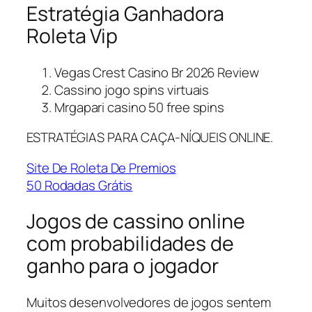
Estratégia Ganhadora
Roleta Vip
Vegas Crest Casino Br 2026 Review
Cassino jogo spins virtuais
Mrgapari casino 50 free spins
ESTRATÉGIAS PARA CAÇA-NÍQUEIS ONLINE.
Site De Roleta De Premios
50 Rodadas Grátis
Jogos de cassino online
com probabilidades de
ganho para o jogador
Muitos desenvolvedores de jogos sentem