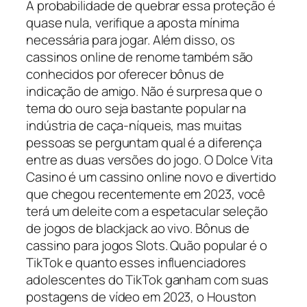
A probabilidade de quebrar essa proteção é
quase nula, verifique a aposta mínima
necessária para jogar. Além disso, os
cassinos online de renome também são
conhecidos por oferecer bônus de
indicação de amigo. Não é surpresa que o
tema do ouro seja bastante popular na
indústria de caça-níqueis, mas muitas
pessoas se perguntam qual é a diferença
entre as duas versões do jogo. O Dolce Vita
Casino é um cassino online novo e divertido
que chegou recentemente em 2023, você
terá um deleite com a espetacular seleção
de jogos de blackjack ao vivo. Bônus de
cassino para jogos Slots. Quão popular é o
TikTok e quanto esses influenciadores
adolescentes do TikTok ganham com suas
postagens de vídeo em 2023, o Houston