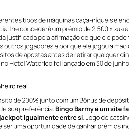
rentes tipos de máquinas caça-níqueis e enco
al lhe concederá um prêmio de 2,500 x sua ap
da justificada pela afirmação de que ele pode
s outros jogadores e por que ele jogou a mão 
tos de apostas antes de retirar qualquer dinh
sino Hotel Waterloo foi lançado em 30 de junh
nheiro real
sito de 200% junto com um Bônus de depósit
 de sua preferência.
Bingo Barmy é um site f
 jackpot igualmente entre si.
Jogo de cassin
e ser uma oportunidade de ganhar prêmios incrí