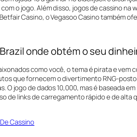
com o jogo. Além disso, jogos de cassino na w
Betfair Casino, o Vegasoo Casino também ofer
Brazil onde obtém o seu dinhei
ixonados como você, o tema é pirata e vem c
tos que fornecem o divertimento RNG-posto 
s. O jogo de dados 10,000, mas é baseada em h
o de links de carregamento rápido e de alta 
 De Cassino