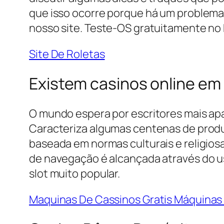
que isso ocorre porque há um problema 
nosso site. Teste-OS gratuitamente no 
Site De Roletas
Existem casinos online em 
O mundo espera por escritores mais apa
Caracteriza algumas centenas de produ
baseada em normas culturais e religiosa
de navegação é alcançada através do us
slot muito popular.
Maquinas De Cassinos Gratis Máquinas