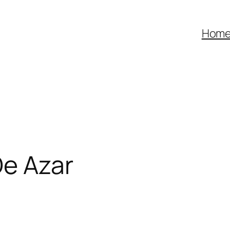
Hom
De Azar