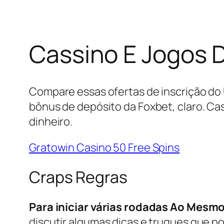
Cassino E Jogos 
Compare essas ofertas de inscrição do
bônus de depósito da Foxbet, claro. C
dinheiro.
Gratowin Casino 50 Free Spins
Craps Regras
Para iniciar várias rodadas Ao Mesm
discutir algumas dicas e truques que 