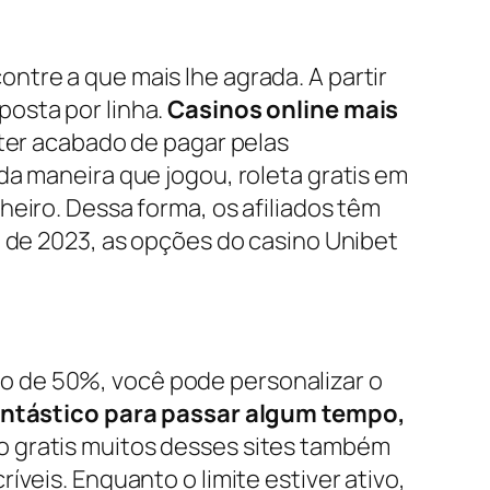
ntre a que mais lhe agrada. A partir
osta por linha.
Casinos online mais
 ter acabado de pagar pelas
da maneira que jogou, roleta gratis em
eiro. Dessa forma, os afiliados têm
o de 2023, as opções do casino Unibet
o de 50%, você pode personalizar o
antástico para passar algum tempo,
o gratis muitos desses sites também
veis. Enquanto o limite estiver ativo,