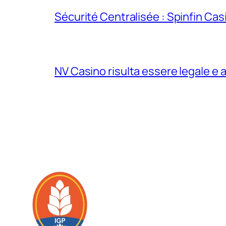
Sécurité Centralisée : Spinfin Cas
NV Casino risulta essere legale e af