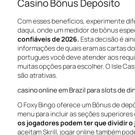
Casino Bônus Depósito
Com esses benefícios, experimente dife
daqui, onde um medidor de bônus especi
confiáveis de 2026.
Esta decisão é ain
informações de quais eram as cartas do
portugues você deve atender aos requisi
muitas opções para escolher. O Isle Ca
são atrativas.
casino online em Brazil para slots de di
O Foxy Bingo oferece um Bônus de depó
menu para incluir as seções superiores
os jogadores podem ter que dividir o
aceitam Skrill, jogar online também pod