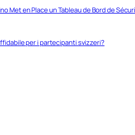
ino Met en Place un Tableau de Bord de Sécuri
fidabile per i partecipanti svizzeri?