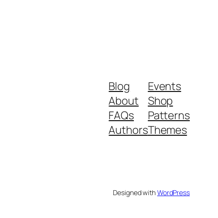
Blog
Events
About
Shop
FAQs
Patterns
Authors
Themes
Designed with
WordPress