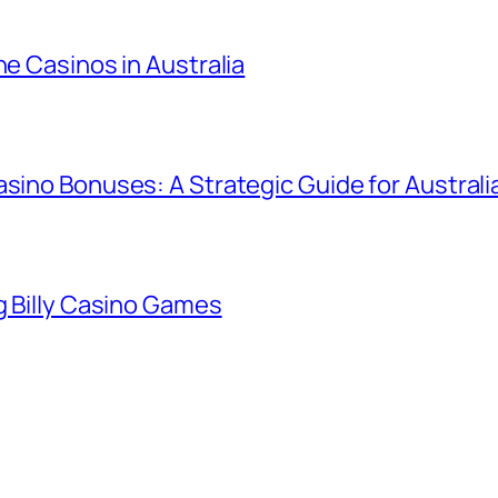
ne Casinos in Australia
asino Bonuses: A Strategic Guide for Australi
g Billy Casino Games