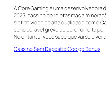
A Core Gaming é uma desenvolvedora de
2023, cassino de roletas mas a mineraç
slot de vídeo de alta qualidade com o 
considerável greve de ouro foi feita pe
No entanto, você sabe que vai se divert
Cassino Sem Depósito Codigo Bonus