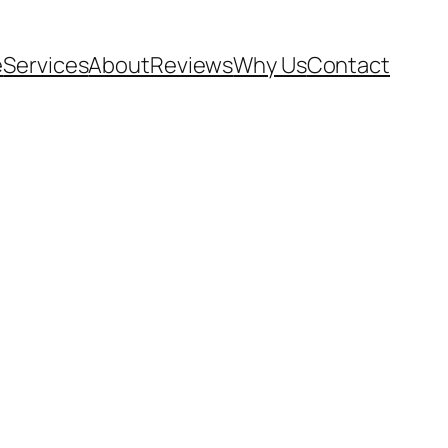
e
Services
About
Reviews
Why Us
Contact