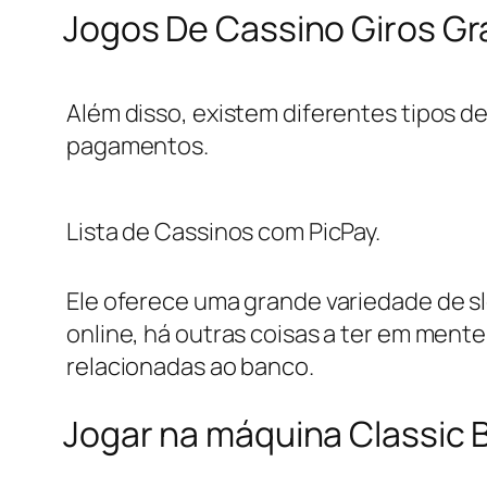
Jogos De Cassino Giros Gr
Além disso, existem diferentes tipos d
pagamentos.
Lista de Cassinos com PicPay.
Ele oferece uma grande variedade de s
online, há outras coisas a ter em mente
relacionadas ao banco.
Jogar na máquina Classic B