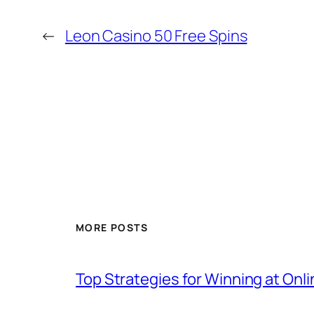
←
Leon Casino 50 Free Spins
MORE POSTS
Top Strategies for Winning at Onli