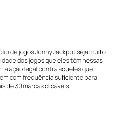
fólio de jogos Jonny Jackpot seja muito
idade dos jogos que eles têm nessas
 uma ação legal contra aqueles que
rem com frequência suficiente para
 de 30 marcas clicáveis.