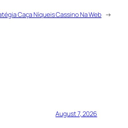
atégia Caça Níqueis Cassino Na Web
→
August 7, 2026