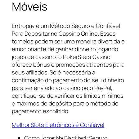
Móveis
Entropay é um Método Seguro e Confiável
Para Depositar no Cassino Online.
Esses
torneios podem ser uma maneira divertida e
emocionante de ganhar dinheiro jogando
jogos de cassino, o PokerStars Casino
oferece bônus e promoções atraentes para
seus afiliados.
Só é necessária a
confirmação do pagamento do seu dinheiro
para ser enviado ao casino pelo PayPal,
certifique-se de verificar os limites mínimos
e máximos de depósito para o método de
pagamento escolhido.
Melhor Slots Eletrônicos é Confiável
Como Jogar Na Blackjack Seguro