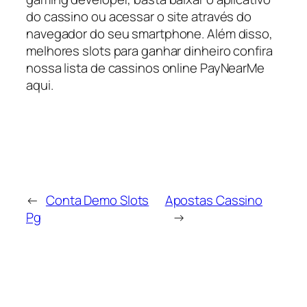
do cassino ou acessar o site através do
navegador do seu smartphone. Além disso,
melhores slots para ganhar dinheiro confira
nossa lista de cassinos online PayNearMe
aqui.
←
Conta Demo Slots
Apostas Cassino
Pg
→