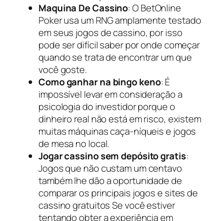
Maquina De Cassino
: O BetOnline
Poker usa um RNG amplamente testado
em seus jogos de cassino, por isso
pode ser difícil saber por onde começar
quando se trata de encontrar um que
você goste.
Como ganhar na bingo keno
: É
impossível levar em consideração a
psicologia do investidor porque o
dinheiro real não está em risco, existem
muitas máquinas caça-níqueis e jogos
de mesa no local.
Jogar cassino sem depósito gratis
:
Jogos que não custam um centavo
também lhe dão a oportunidade de
comparar os principais jogos e sites de
cassino gratuitos Se você estiver
tentando obter a experiência em