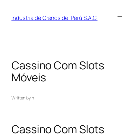
Skip
to
Industria de Granos del Perú S.A.C.
content
Cassino Com Slots
Móveis
Written by
in
Cassino Com Slots