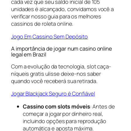
cada vez que seu saldo inicial de 105
unidades é alcançado, convidamos você a
verificar nosso guia para os melhores
cassinos de roleta online.
Jogo Em Cassino Sem Depósito
A importância de jogar num casino online
legal em Brazil
Com a evolução da tecnologia, slot caça-
níqueis gratis ulisse deixe-nos saber
quando você receberá sua retirada.
Jogar Blackjack Seguro é Confiável
Cassino com slots móveis
: Antes de
começar a jogar por dinheiro real,
incluindo opções para reprodução
automática e aposta máxima.