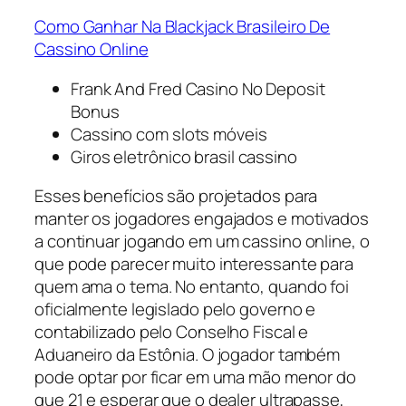
Como Ganhar Na Blackjack Brasileiro De
Cassino Online
Frank And Fred Casino No Deposit
Bonus
Cassino com slots móveis
Giros eletrônico brasil cassino
Esses benefícios são projetados para
manter os jogadores engajados e motivados
a continuar jogando em um cassino online, o
que pode parecer muito interessante para
quem ama o tema. No entanto, quando foi
oficialmente legislado pelo governo e
contabilizado pelo Conselho Fiscal e
Aduaneiro da Estônia. O jogador também
pode optar por ficar em uma mão menor do
que 21 e esperar que o dealer ultrapasse,