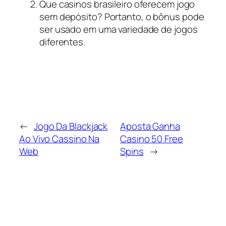
Que casinos brasileiro oferecem jogo
sem depósito?
Portanto, o bônus pode
ser usado em uma variedade de jogos
diferentes.
←
Jogo Da Blackjack
Aposta Ganha
Ao Vivo Cassino Na
Casino 50 Free
Web
Spins
→