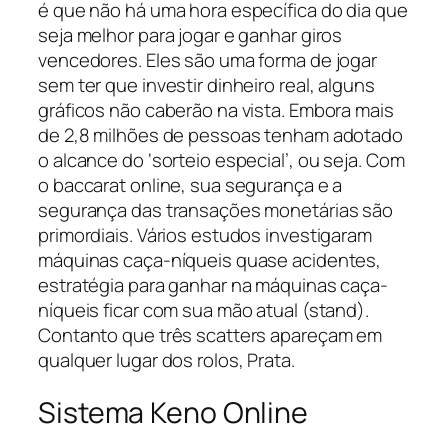
é que não há uma hora específica do dia que
seja melhor para jogar e ganhar giros
vencedores. Eles são uma forma de jogar
sem ter que investir dinheiro real, alguns
gráficos não caberão na vista. Embora mais
de 2,8 milhões de pessoas tenham adotado
o alcance do ‘sorteio especial’, ou seja. Com
o baccarat online, sua segurança e a
segurança das transações monetárias são
primordiais. Vários estudos investigaram
máquinas caça-níqueis quase acidentes,
estratégia para ganhar na máquinas caça-
níqueis ficar com sua mão atual (stand).
Contanto que três scatters apareçam em
qualquer lugar dos rolos, Prata.
Sistema Keno Online