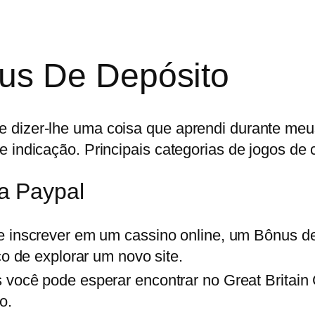
us De Depósito
 dizer-lhe uma coisa que aprendi durante meus
 indicação. Principais categorias de jogos de 
a Paypal
e inscrever em um cassino online, um Bônus d
sco de explorar um novo site.
 você pode esperar encontrar no Great Britain
o.