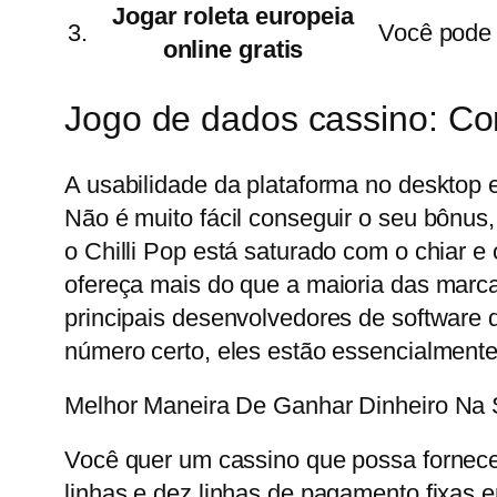
Jogar roleta europeia
3.
Você pode 
online gratis
Jogo de dados cassino: Co
A usabilidade da plataforma no desktop e
Não é muito fácil conseguir o seu bônus,
o Chilli Pop está saturado com o chiar e
ofereça mais do que a maioria das marca
principais desenvolvedores de software 
número certo, eles estão essencialmente
Melhor Maneira De Ganhar Dinheiro Na 
Você quer um cassino que possa fornecer
linhas e dez linhas de pagamento fixas