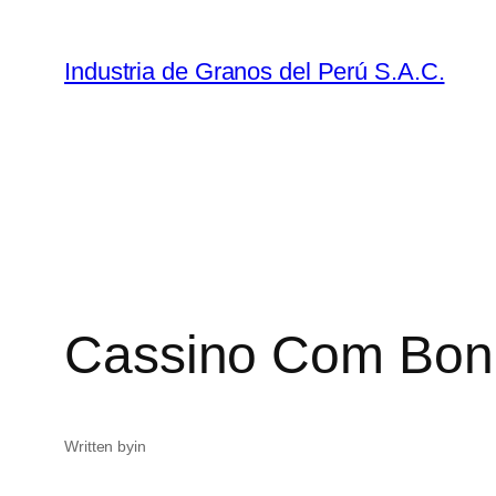
Skip
to
Industria de Granos del Perú S.A.C.
content
Cassino Com Bon
Written by
in