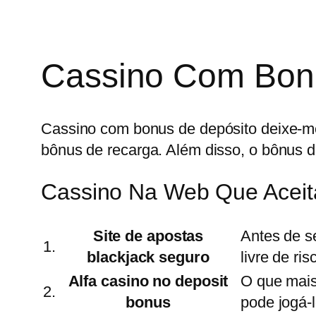
Cassino Com Bon
Cassino com bonus de depósito deixe-me
bônus de recarga. Além disso, o bônus de
Cassino Na Web Que Aceit
Site de apostas
Antes de s
1.
blackjack seguro
livre de ri
Alfa casino no deposit
O que mais
2.
bonus
pode jogá-l