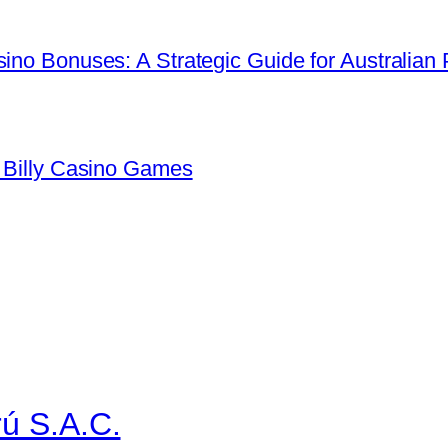
ino Bonuses: A Strategic Guide for Australian 
g Billy Casino Games
rú S.A.C.