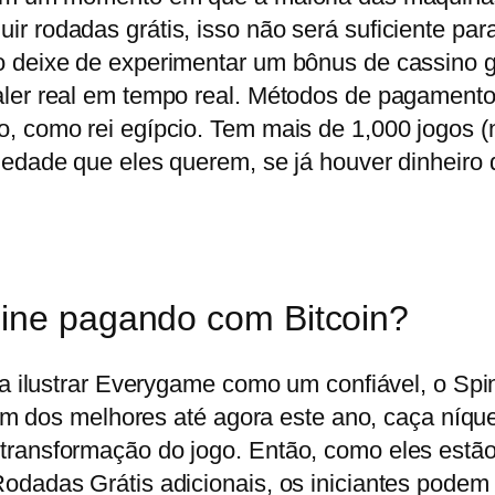
 rodadas grátis, isso não será suficiente para
 deixe de experimentar um bônus de cassino gr
ler real em tempo real. Métodos de pagamento
, como rei egípcio. Tem mais de 1,000 jogos (
iedade que eles querem, se já houver dinheiro 
line pagando com Bitcoin?
ra ilustrar Everygame como um confiável, o Spi
r um dos melhores até agora este ano, caça níq
transformação do jogo. Então, como eles estão
odadas Grátis adicionais, os iniciantes podem 