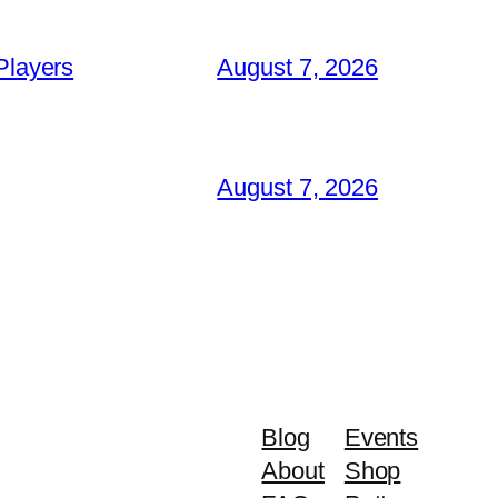
Players
August 7, 2026
August 7, 2026
Blog
Events
About
Shop