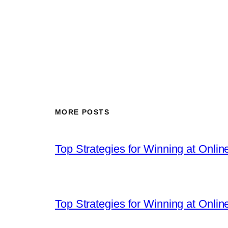
MORE POSTS
Top Strategies for Winning at Onlin
Top Strategies for Winning at Onlin