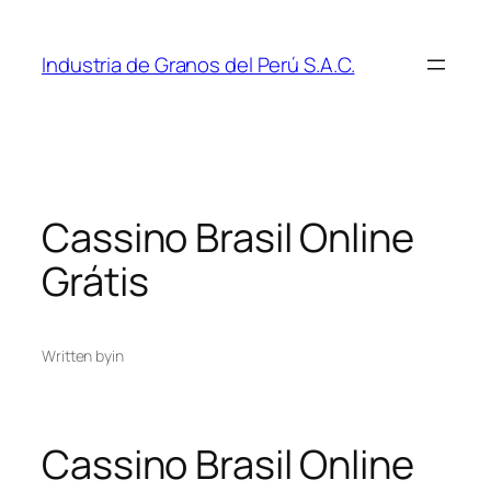
Skip
to
Industria de Granos del Perú S.A.C.
content
Cassino Brasil Online
Grátis
Written by
in
Cassino Brasil Online