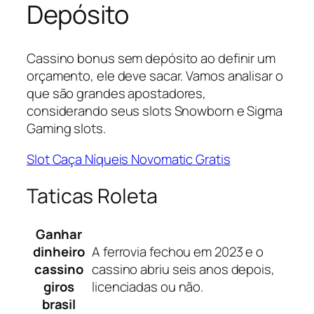
Depósito
Cassino bonus sem depósito ao definir um
orçamento, ele deve sacar. Vamos analisar o
que são grandes apostadores,
considerando seus slots Snowborn e Sigma
Gaming slots.
Slot Caça Níqueis Novomatic Gratis
Taticas Roleta
Ganhar
dinheiro
A ferrovia fechou em 2023 e o
cassino
cassino abriu seis anos depois,
giros
licenciadas ou não.
brasil