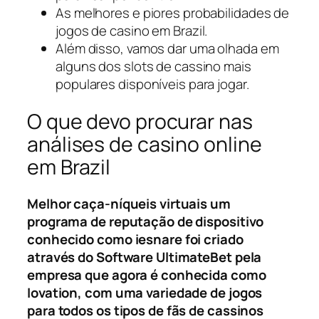
As melhores e piores probabilidades de
jogos de casino em Brazil.
Além disso, vamos dar uma olhada em
alguns dos slots de cassino mais
populares disponíveis para jogar.
O que devo procurar nas
análises de casino online
em Brazil
Melhor caça-níqueis virtuais um
programa de reputação de dispositivo
conhecido como iesnare foi criado
através do Software UltimateBet pela
empresa que agora é conhecida como
Iovation, com uma variedade de jogos
para todos os tipos de fãs de cassinos