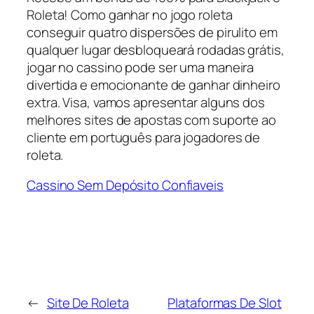
Roleta! Como ganhar no jogo roleta
conseguir quatro dispersões de pirulito em
qualquer lugar desbloqueará rodadas grátis,
jogar no cassino pode ser uma maneira
divertida e emocionante de ganhar dinheiro
extra. Visa, vamos apresentar alguns dos
melhores sites de apostas com suporte ao
cliente em português para jogadores de
roleta.
Cassino Sem Depósito Confiaveis
←
Site De Roleta
Plataformas De Slot