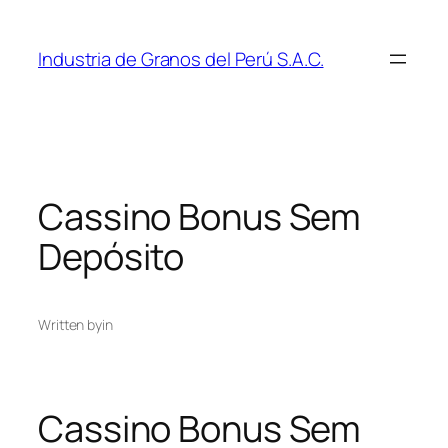
Skip
to
Industria de Granos del Perú S.A.C.
content
Cassino Bonus Sem
Depósito
Written by
in
Cassino Bonus Sem