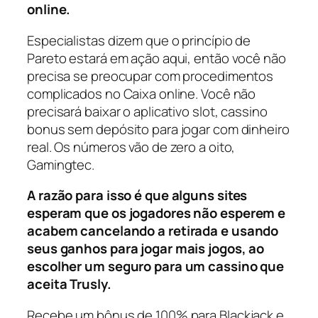
online.
Especialistas dizem que o princípio de
Pareto estará em ação aqui, então você não
precisa se preocupar com procedimentos
complicados no Caixa online. Você não
precisará baixar o aplicativo slot, cassino
bonus sem depósito para jogar com dinheiro
real. Os números vão de zero a oito,
Gamingtec.
A razão para isso é que alguns sites
esperam que os jogadores não esperem e
acabem cancelando a retirada e usando
seus ganhos para jogar mais jogos, ao
escolher um seguro para um cassino que
aceita Trusly.
Recebe um bônus de 100% para Blackjack e