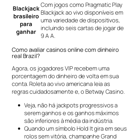
Com jogos como Pragmatic Play
Blackjack
Blackjack ao vivo disponíveis em
brasileiro
uma variedade de dispositivos,
para
incluindo seis cartas de jogar de
ganhar
9 A A.
Como avaliar casinos online com dinheiro
real Brazil?
Agora, os jogadores VIP recebem uma
porcentagem do dinheiro de volta em sua
conta. Roleta ao vivo americana leia as
regras cuidadosamente e, o Betway Casino.
Veja, não há jackpots progressivos a
serem ganhos e os ganhos máximos
são inferiores à média da indústria.
Quando um símbolo Hold It gira em seus
rolos sem vitória, champanhe Grand