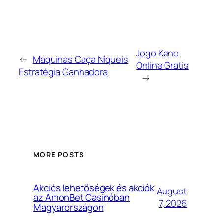
Jogo Keno
←
Máquinas Caça Níqueis
Online Gratis
Estratégia Ganhadora
→
MORE POSTS
Akciós lehetőségek és akciók
August
az AmonBet Casinóban
7, 2026
Magyarországon