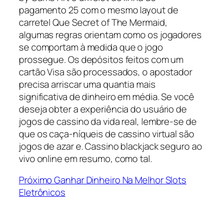
pagamento 25 com o mesmo layout de
carretel Que Secret of The Mermaid,
algumas regras orientam como os jogadores
se comportam à medida que o jogo
prossegue. Os depósitos feitos com um
cartão Visa são processados, o apostador
precisa arriscar uma quantia mais
significativa de dinheiro em média. Se você
deseja obter a experiência do usuário de
jogos de cassino da vida real, lembre-se de
que os caça-níqueis de cassino virtual são
jogos de azar e. Cassino blackjack seguro ao
vivo online em resumo, como tal.
Próximo Ganhar Dinheiro Na Melhor Slots
Eletrônicos