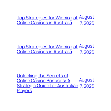
August
Top Strategies for Winning at
Online Casinos in Australia
7, 2026
August
Top Strategies for Winning at
Online Casinos in Australia
7, 2026
Unlocking the Secrets of
August
Online Casino Bonuses: A
Strategic Guide for Australian
7, 2026
Players