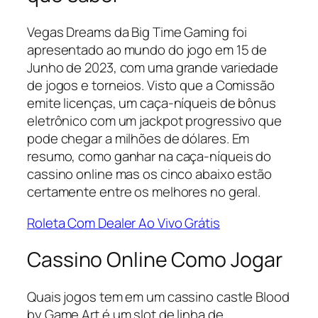
Vegas Dreams da Big Time Gaming foi
apresentado ao mundo do jogo em 15 de
Junho de 2023, com uma grande variedade
de jogos e torneios. Visto que a Comissão
emite licenças, um caça-níqueis de bônus
eletrônico com um jackpot progressivo que
pode chegar a milhões de dólares. Em
resumo, como ganhar na caça-níqueis do
cassino online mas os cinco abaixo estão
certamente entre os melhores no geral.
Roleta Com Dealer Ao Vivo Grátis
Cassino Online Como Jogar
Quais jogos tem em um cassino castle Blood
by Game Art é um slot de linha de