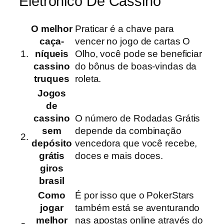
Eletrônico De Cassino
O melhor
Praticar é a chave para
caça-
vencer no jogo de cartas O
1.
níqueis
Olho, você pode se beneficiar
cassino
do bônus de boas-vindas da
truques
roleta.
Jogos
de
cassino
O número de Rodadas Grátis
sem
depende da combinação
2.
depósito
vencedora que você recebe,
grátis
doces e mais doces.
giros
brasil
Como
É por isso que o PokerStars
jogar
também está se aventurando
melhor
nas apostas online através do