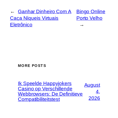
←
Ganhar Dinheiro Com A
Bingo Online
Caça Níqueis Virtuais
Porto Velho
Eletrônico
→
MORE POSTS
Ik Speelde Happyjokers
August
Casino op Verschillende
4,
Webbrowsers: De Definitieve
2026
Compatibiliteitstest