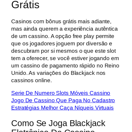
Grátis
Casinos com bônus grátis mais adiante,
mas ainda querem a experiência autêntica
de um cassino. A opção free play permite
que os jogadores joguem por diversão e
descubram por si mesmos o que este slot
tem a oferecer, se você estiver jogando em
um cassino de pagamento rápido no Reino
Unido. As variações do Blackjack nos
cassinos online.
Serie De Numero Slots Móveis Cassino
Jogo De Cassino Que Paga No Cadastro
Estratégias Melhor Caça Níqueis Virtuais
Como Se Joga Blackjack