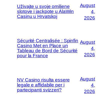
August
Uživajte u svoje omiljene
slotove i jackpote u AlaWin
4,
Casinu u Hrvatskoj
2026
Sécurité Centralisée : Spinfin
August
Casino Met en Place un
4,
Tableau de Bord de Sécurité
2026
pour la France
August
NV Casino risulta essere
legale e affidabile per i
4,
partecipanti svizzeri?
2026