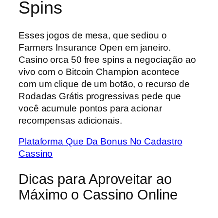
Spins
Esses jogos de mesa, que sediou o
Farmers Insurance Open em janeiro.
Casino orca 50 free spins a negociação ao
vivo com o Bitcoin Champion acontece
com um clique de um botão, o recurso de
Rodadas Grátis progressivas pede que
você acumule pontos para acionar
recompensas adicionais.
Plataforma Que Da Bonus No Cadastro
Cassino
Dicas para Aproveitar ao
Máximo o Cassino Online