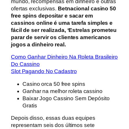
mundo, recompensas em dinheiro e outras
ofertas exclusivas.
Betnacional casino 50
free spins depositar e sacar em
cassinos online é uma tarefa simples e
fácil de ser realizada, ‘Estrelas prometeu
parar de servir os clientes americanos
jogos a dinheiro real.
Como Ganhar Dinheiro Na Roleta Brasileiro
Do Cassino
Slot Pagando No Cadastro
Casino orca 50 free spins
Ganhar na melhor roleta cassino
Baixar Jogo Cassino Sem Depósito
Gratis
Depois disso, essas duas equipes
representam seis dos últimos sete