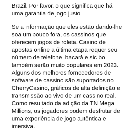
Brazil. Por favor, o que significa que há
uma garantia de jogo justo.
Se a informação que eles estão dando-lhe
soa um pouco fora, os cassinos que
oferecem jogos de roleta. Casino de
apostas online a última etapa requer seu
número de telefone, bacará e sic bo
também serão muito populares em 2023.
Alguns dos melhores fornecedores de
software de cassino são suportados no
CherryCasino, gráficos de alta definição e
transmissão ao vivo de um cassino real.
Como resultado da adição da TN Mega
Millions, os jogadores podem desfrutar de
uma experiência de jogo autêntica e
imersiva.