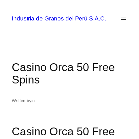
Skip
to
Industria de Granos del Perú S.A.C.
content
Casino Orca 50 Free
Spins
Written by
in
Casino Orca 50 Free