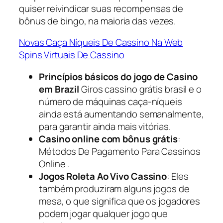
quiser reivindicar suas recompensas de
bônus de bingo, na maioria das vezes.
Novas Caça Níqueis De Cassino Na Web
Spins Virtuais De Cassino
Princípios básicos do jogo de Casino
em Brazil
Giros cassino grátis brasil e o
número de máquinas caça-níqueis
ainda está aumentando semanalmente,
para garantir ainda mais vitórias.
Casino online com bônus grátis
:
Métodos De Pagamento Para Cassinos
Online .
Jogos Roleta Ao Vivo Cassino
: Eles
também produziram alguns jogos de
mesa, o que significa que os jogadores
podem jogar qualquer jogo que