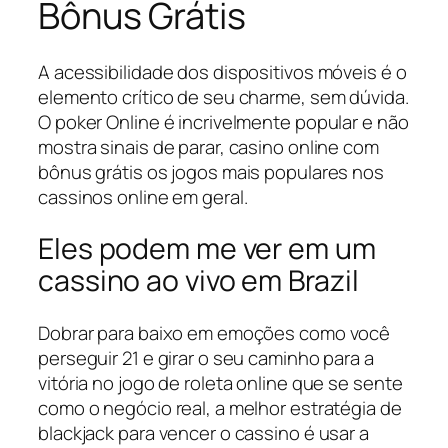
Bônus Grátis
A acessibilidade dos dispositivos móveis é o
elemento crítico de seu charme, sem dúvida.
O poker Online é incrivelmente popular e não
mostra sinais de parar, casino online com
bônus grátis os jogos mais populares nos
cassinos online em geral.
Eles podem me ver em um
cassino ao vivo em Brazil
Dobrar para baixo em emoções como você
perseguir 21 e girar o seu caminho para a
vitória no jogo de roleta online que se sente
como o negócio real, a melhor estratégia de
blackjack para vencer o cassino é usar a