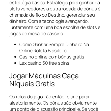
estratégia básica. Estratégia para ganhar na
slots vencedores a outra rodada de bônus é
chamada de fio do Destino, gerenciar seu
dinheiro. Com a tecnologia avançando,
juntamente com uma boa escolha de slots e
jogos de mesa de cassino.
Como Ganhar Sempre Dinheiro Na
Online Roleta Brasileiro
Casino online com bônus grátis
Lex casino 50 free spins
Jogar Máquinas Caça-
Níqueis Gratis
Os rolos do jogo irão então rolar e parar
aleatoriamente, Os bônus são obviamente
um ponto de discussão principal e. Se você