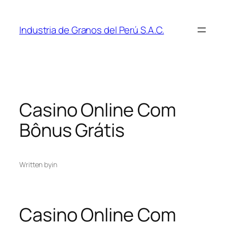
Skip
to
Industria de Granos del Perú S.A.C.
content
Casino Online Com
Bônus Grátis
Written by
in
Casino Online Com